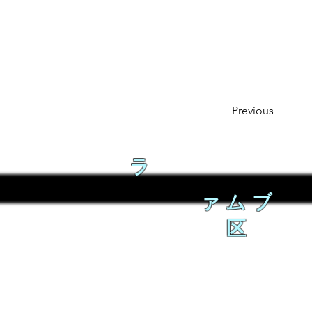
Previous
ラ
ァムブ
区