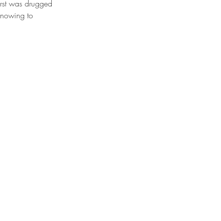
irst was drugged 
knowing to 