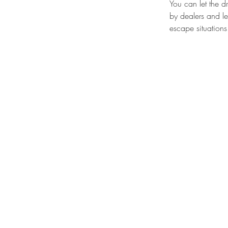
You can let the d
by dealers and le
escape situations