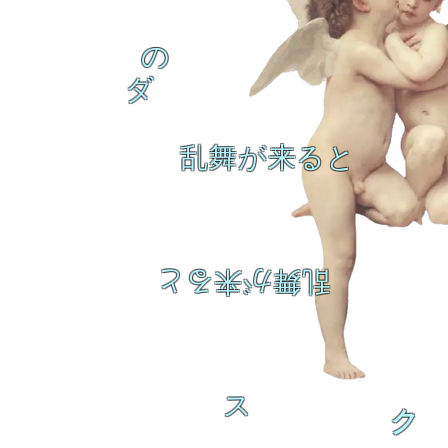
の
ダ
乱舞が来ると
乱舞が来ると
ス
ク