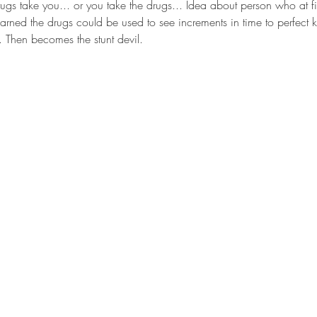
rugs take you... or you take the drugs... Idea about person who at f
arned the drugs could be used to see increments in time to perfect 
. Then becomes the stunt devil.