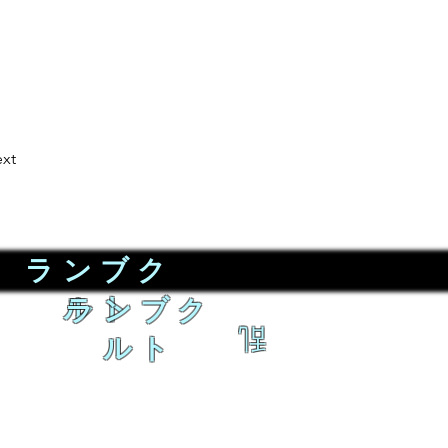
xt
ランブク
ルト
ランブク
乱
ルト