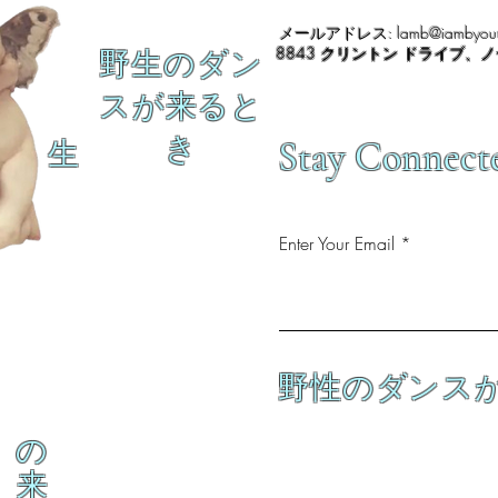
メールアドレス:
lamb@iambyour
8843 クリントン ドライブ、
野生のダン
スが来ると
き
Stay Connect
生
Enter Your Email
野性のダンス
の
来