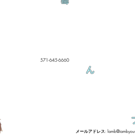
舞
571-645-6660
ん
メールアドレス:
lamb@iambyour