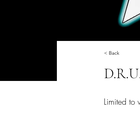
< Back
D.R.U
Limited to