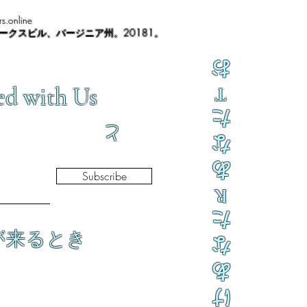
s.online
ノークスビル、バージニア州。20181。
お
ed with Us
T
た
と
な
あ
Subscribe
R
た
が来るとき
な
あ
け