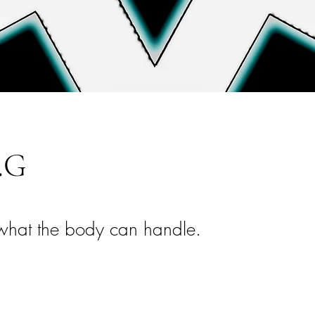
.G
 what the body can handle.