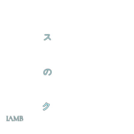
ス
の
ク
IAMB