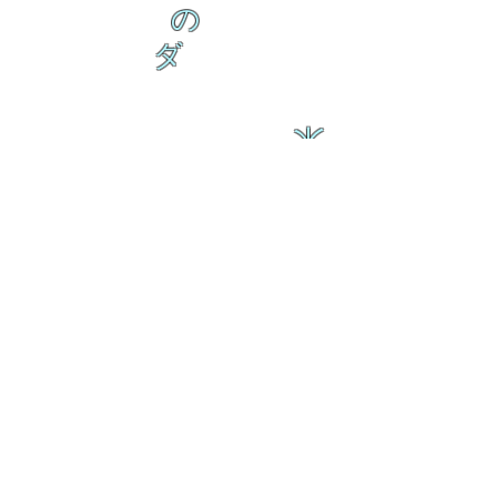
の
ダ
来
乱舞 来ると
乱舞 来ると