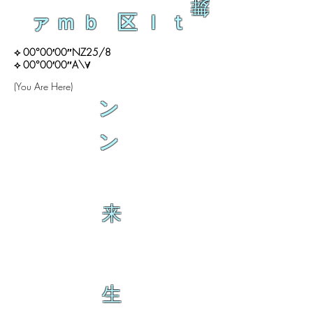
舞
ァｍｂ 区ｌｔ
⟡ 00°00′00″NZ25/8
⟡ 00°00′00″A\∀
(You Are Here)
ン
ン
来
生