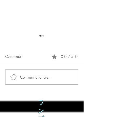
0.0 / 5 (0)
Comments
Comment and rate...
Phò Sapa Food Review [And
You are concerned:
the time I spent there.]
world and the people
not, you are conce
how it is affecting 
ラ
ン