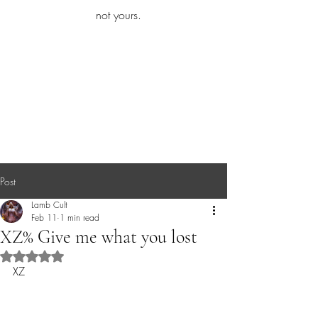
iamb
not yours.
Explore More
Post
Lamb Cult
Feb 11
1 min read
XZ% Give me what you lost
Rated NaN out of 5 stars.
XZ