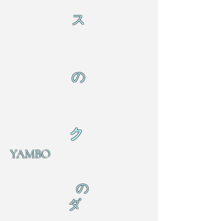
ス
の
ク
YAMBO
の
ダ