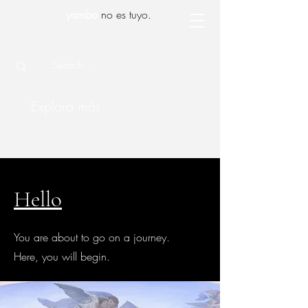
yambo
no es tuyo.
Explora más
Hello
You are about to go on a journey.
Here, you will begin.