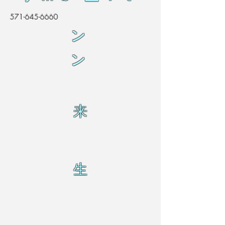
571-645-6660
ン
ン
来
生