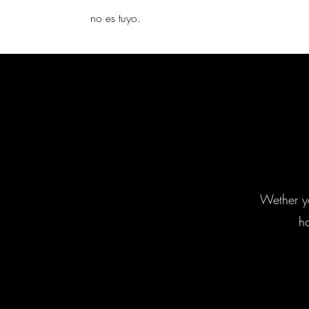
yambo
no es tuyo.
Wether yo
h