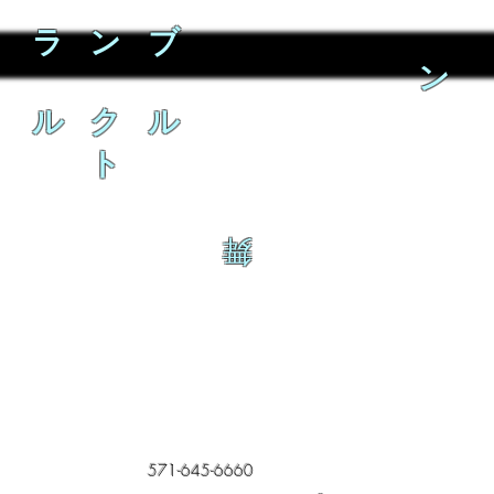
ラ ン ブ
ン
ル ク ル
ト
舞
571-645-6660