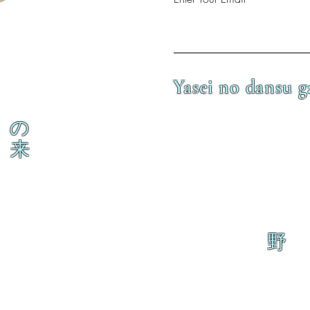
Yasei no dansu g
の
来
野