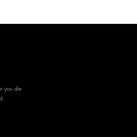
Menu
or you die
d.