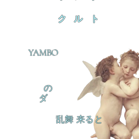
ク ル ト
YAMBO
の
ダ
乱舞 来ると