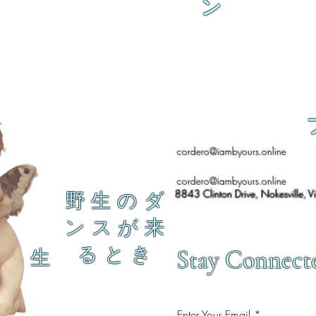
ン
cordero@iambyours.online
cordero@iambyours.online
8843 Clinton Drive, Nokesville, V
野 生 の ダ
ン ス が 来
る と き
Stay Connect
生
Enter Your Email