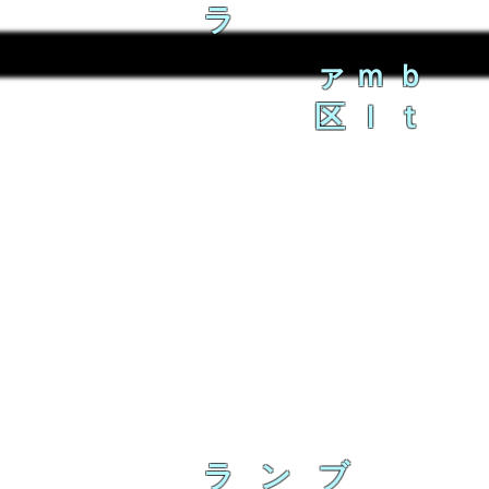
ラ
ァｍｂ
区ｌｔ
ラ ン ブ