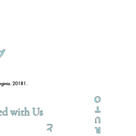
ブ
irginia. 20181.
O
T
ed with Us
U
と
R