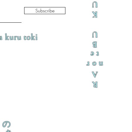
U
Subscribe
K
U
a kuru toki
B
te
nor
A
R
の