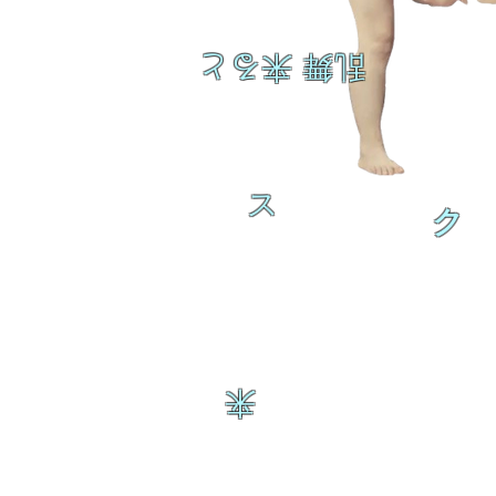
乱舞 来ると
ス
ク
来