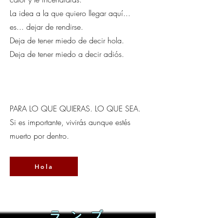
La idea a la que quiero llegar aquí...
es... dejar de rendirse.
Deja de tener miedo de decir hola.
Deja de tener miedo a decir adiós.
Encuéntralo, seca sus lágrimas.
Encuéntrala, enséñale a sonreír de
nuevo.
PARA LO QUE QUIERAS. LO QUE SEA.
Si es importante, vivirás aunque estés
muerto por dentro.
Hola
ラ ン ブ