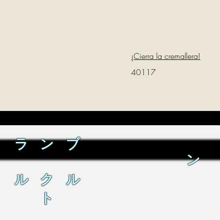
¡Cierra la cremallera!
40117
ラ ン ブ
ン
ル ク ル
ト