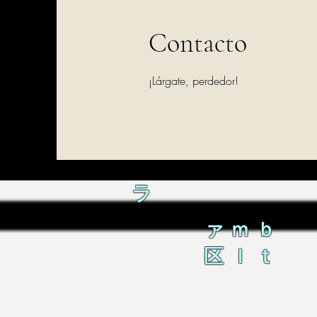
Contacto
¡Lárgate, perdedor!
ラ
ァｍｂ
区ｌｔ