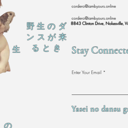
cordero@iambyours.online
cordero@iambyours.online
8843 Clinton Drive, Nokesville, V
野 生 の ダ
ン ス が 来
る と き
Stay Connect
生
Enter Your Email
Yasei no dansu g
の