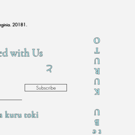
irginia. 20181.
O
T
ed with Us
U
と
R
U
Subscribe
K
U
a kuru toki
B
te