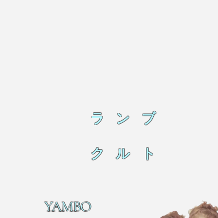
ラ ン ブ
ク ル ト
YAMBO