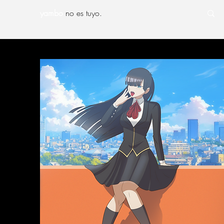
yambo
no es tuyo.