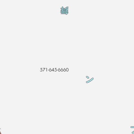
舞
571-645-6660
ン