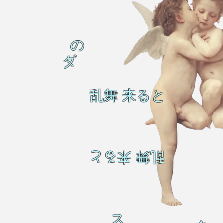
の
ダ
乱舞 来ると
乱舞 来ると
ス