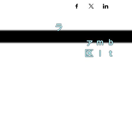
ラ
ァｍｂ
区ｌｔ