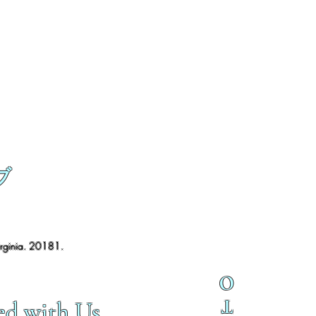
ブ
irginia. 20181.
O
T
ed with Us