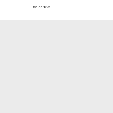
yambo
no es tuyo.