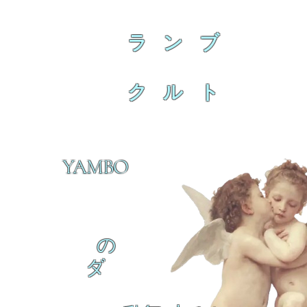
ラ ン ブ
ク ル ト
YAMBO
の
ダ