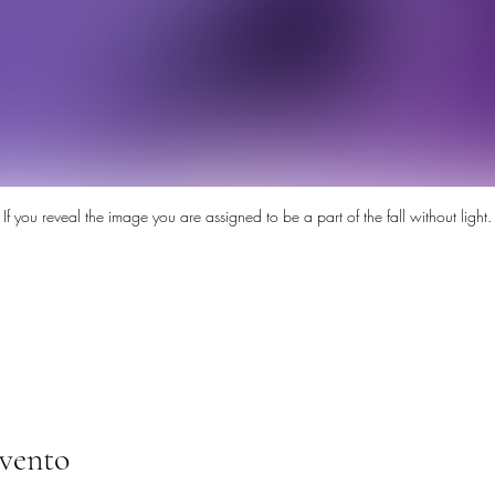
If you reveal the image you are assigned to be a part of the fall without light.
evento