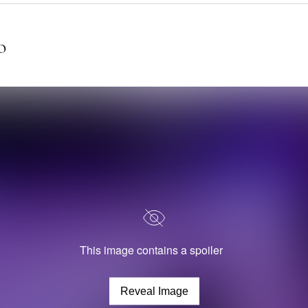
o
This image contains a spoiler
Reveal Image