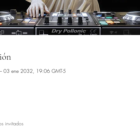
ión
– 03 ene 2032, 19:06 GMT-5
os invitados