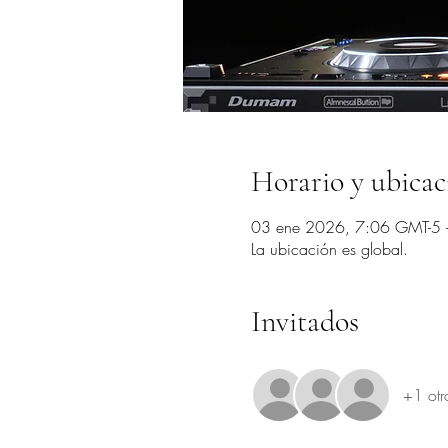
Horario y ubicac
03 ene 2026, 7:06 GMT-5 
La ubicación es global.
Invitados
+1 otr