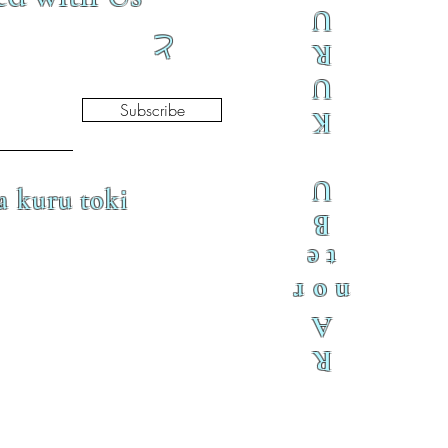
U
と
R
U
Subscribe
K
U
a kuru toki
B
te
nor
A
R