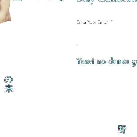
Enter Your Email
Yasei no dansu g
の
来
野