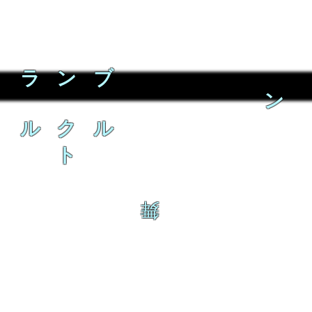
ラ ン ブ
ン
ル ク ル
ト
舞