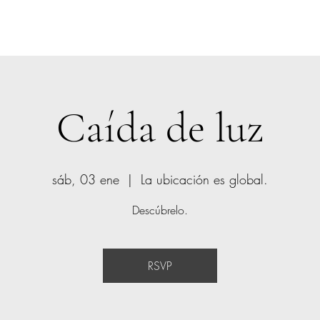
Explora más
Caída de luz
sáb, 03 ene
  |  
La ubicación es global.
Descúbrelo.
RSVP