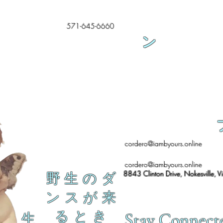
571-645-6660
ン
cordero@iambyours.online
cordero@iambyours.online
8843 Clinton Drive, Nokesville, V
野 生 の ダ
ン ス が 来
る と き
Stay Connect
生