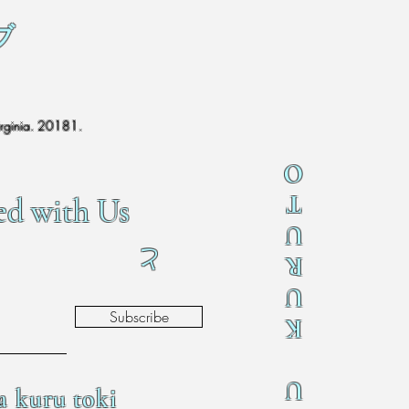
ブ
irginia. 20181.
O
T
ed with Us
U
と
R
U
Subscribe
K
U
a kuru toki