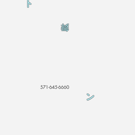
ト
舞
571-645-6660
ン