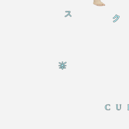
ス
ク
来
CU