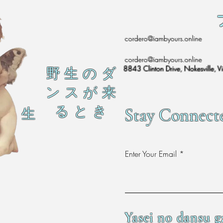
cordero@iambyours.online
cordero@iambyours.online
8843 Clinton Drive, Nokesville, V
野 生 の ダ
ン ス が 来
る と き
Stay Connect
生
Enter Your Email
Yasei no dansu g