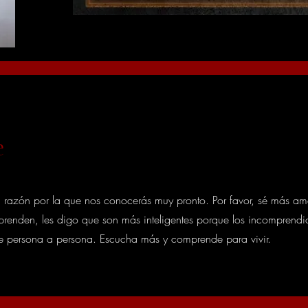
e
ma razón por la que nos conocerás muy pronto. Por favor, sé más a
enden, les digo que son más inteligentes porque los incomprendi
 de persona a persona. Escucha más y comprende para vivir.