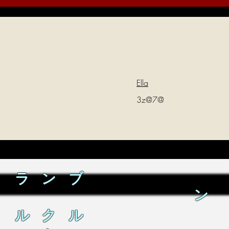
Ella
3z@7@
ラ ン ブ
ン
ル ク ル