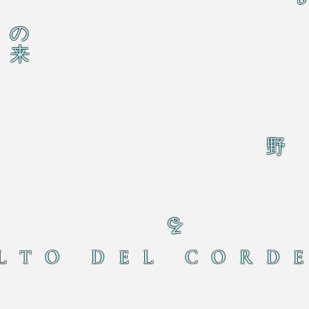
の
来
野
る
LTO DEL CORD