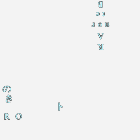
B
te
nor
A
R
の
き
ト
ERO