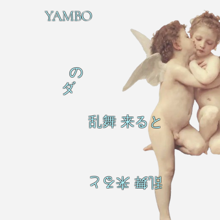
YAMBO
の
ダ
乱舞 来ると
乱舞 来ると