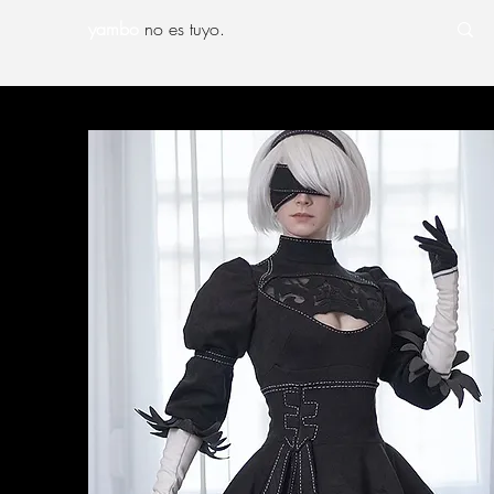
yambo
no es tuyo.