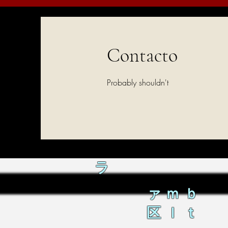
Contacto
Probably shouldn't
ラ
ァｍｂ
区ｌｔ