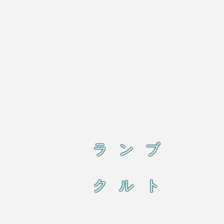
ラ ン ブ
ク ル ト