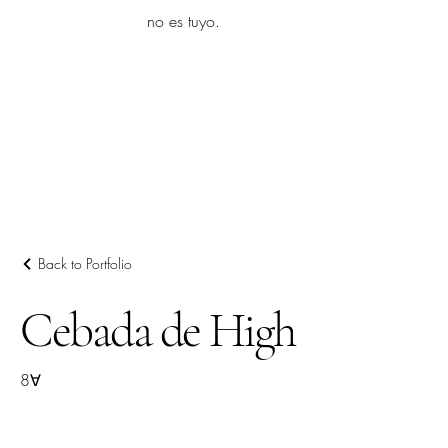
yambo
no es tuyo.
Explora más
Back to Portfolio
Cebada de High
8∀