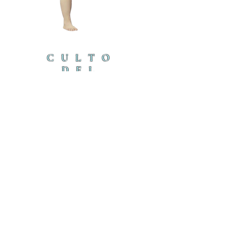
CULTO
DEL
CORDE
RO
cordero@iambyours.online
ブ
cordero@iambyours.online
O
T
の
U
き
R
U
K