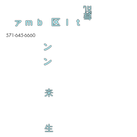
乱
舞
ァｍｂ 区ｌｔ
571-645-6660
ン
ン
来
生