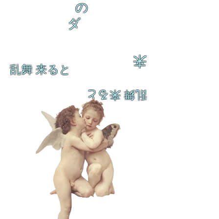
の
ダ
来
乱舞 来ると
乱舞 来ると