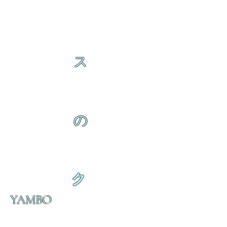
ス
の
ク
YAMBO