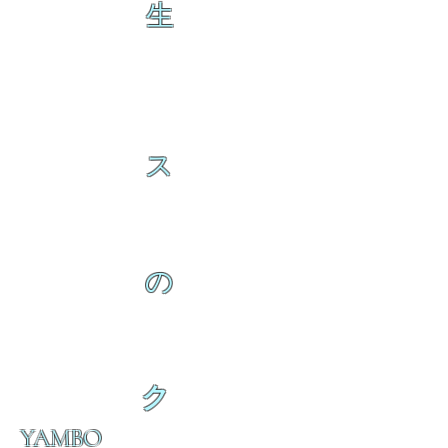
生
ス
の
ク
YAMBO