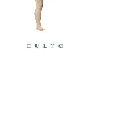
CULTO
DEL
CORDE
RO
cordero@iambyours.online
ブ
cordero@iambyours.online
O
T
の
U
き
R