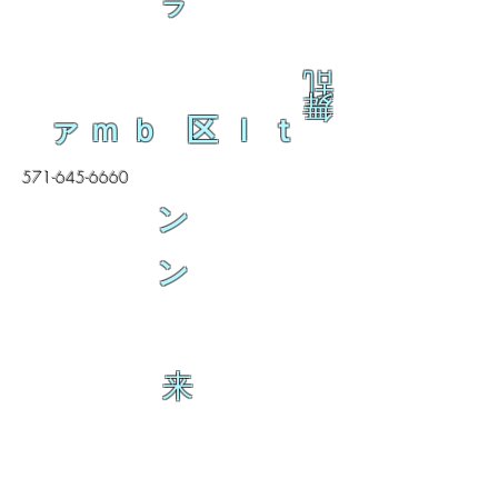
ラ
乱
舞
ァｍｂ 区ｌｔ
571-645-6660
ン
ン
来