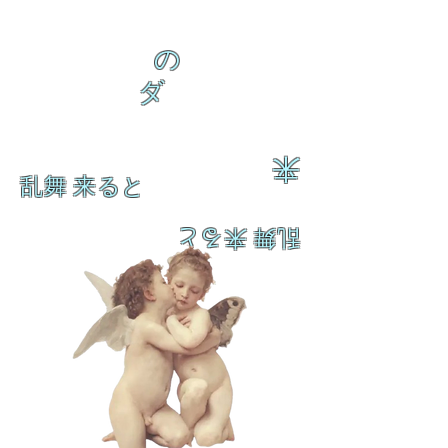
の
ダ
来
乱舞 来ると
乱舞 来ると