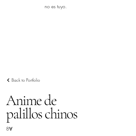
yambo
no es tuyo.
Explora más
Back to Portfolio
Anime de
palillos chinos
8∀