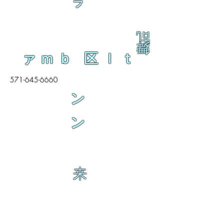
ラ
乱
舞
ァｍｂ 区ｌｔ
571-645-6660
ン
ン
来