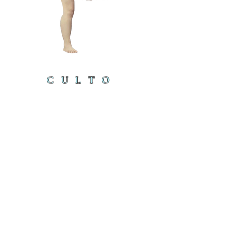
CULTO
DEL
CORDE
RO
cordero@iambyours.online
ブ
cordero@iambyours.online
O
T
の
U
き
R