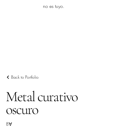
yambo
no es tuyo.
Explora más
Back to Portfolio
Metal curativo
oscuro
8∀