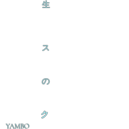
生
ス
の
ク
YAMBO