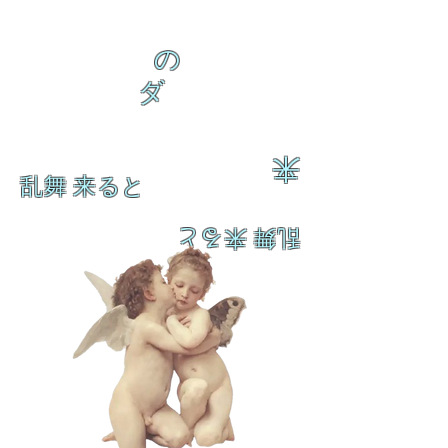
の
ダ
来
乱舞 来ると
乱舞 来ると