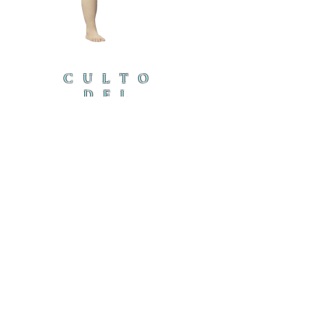
CULTO
DEL
CORDE
RO
cordero@iambyours.online
ブ
cordero@iambyours.online
O
T
の
U
き
R
U
K