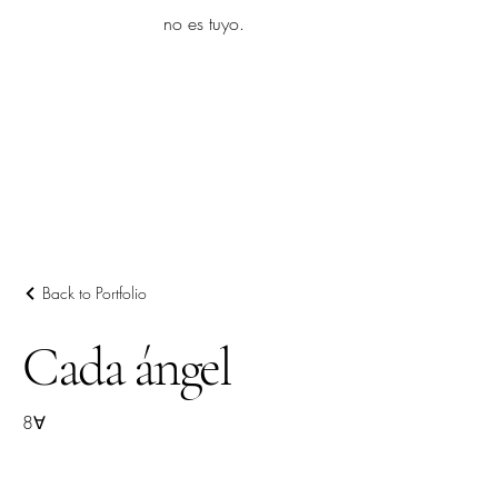
yambo
no es tuyo.
Explora más
Back to Portfolio
Cada ángel
8∀