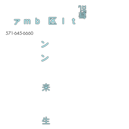
乱
舞
ァｍｂ 区ｌｔ
571-645-6660
ン
ン
来
生