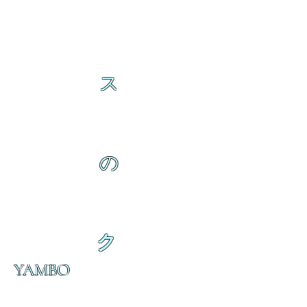
ス
の
ク
YAMBO