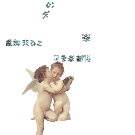
の
ダ
来
乱舞 来ると
乱舞 来ると