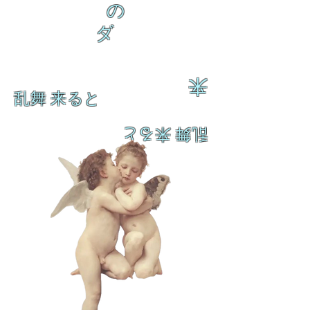
の
ダ
来
乱舞 来ると
乱舞 来ると