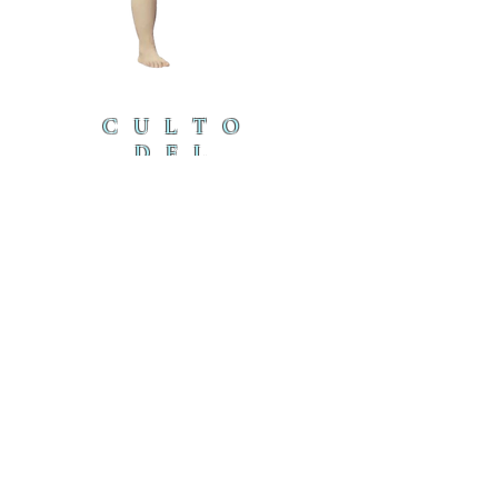
CULTO
DEL
CORDE
RO
cordero@iambyours.online
ブ
cordero@iambyours.online
O
T
の
U
き
R
U
K