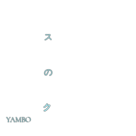
ス
の
ク
YAMBO