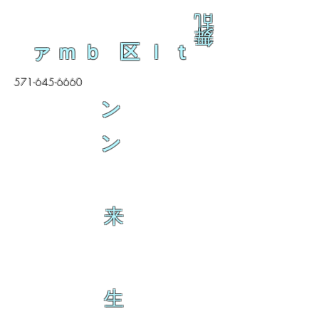
乱
舞
ァｍｂ 区ｌｔ
571-645-6660
ン
ン
来
生