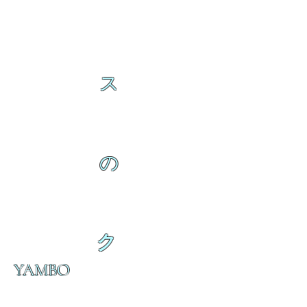
ス
の
ク
YAMBO