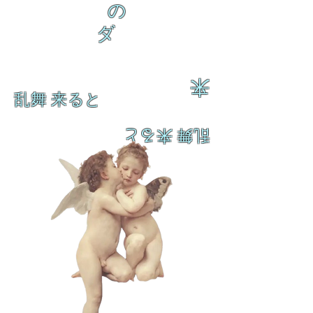
の
ダ
来
乱舞 来ると
乱舞 来ると