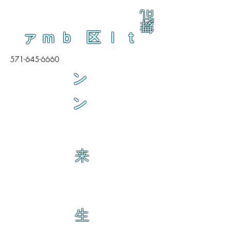
乱
舞
ァｍｂ 区ｌｔ
571-645-6660
ン
ン
来
生