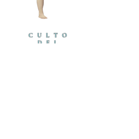
CULTO
DEL
CORDE
RO
cordero@iambyours.online
ブ
cordero@iambyours.online
O
T
の
U
き
R
U
K