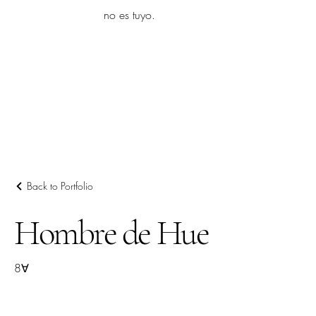
yambo
no es tuyo.
Explora más
Back to Portfolio
Hombre de Hue
8∀