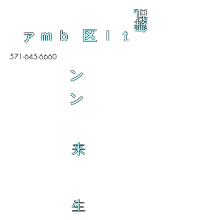
乱
舞
ァｍｂ 区ｌｔ
571-645-6660
ン
ン
来
生