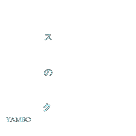
ス
の
ク
YAMBO