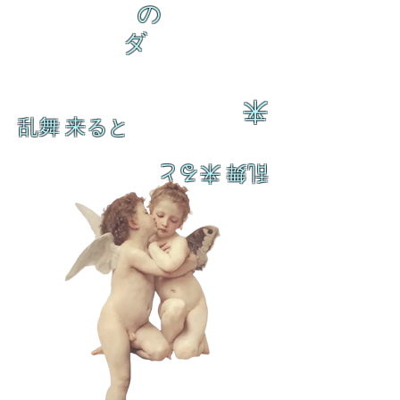
の
ダ
来
乱舞 来ると
乱舞 来ると