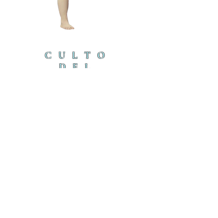
CULTO
DEL
CORDE
RO
cordero@iambyours.online
ブ
cordero@iambyours.online
O
T
の
U
き
R
U
K