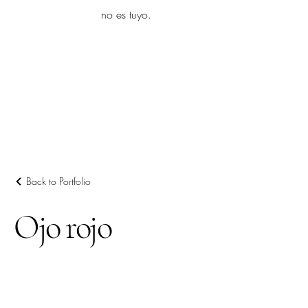
yambo
no es tuyo.
Explora más
Back to Portfolio
Ojo rojo