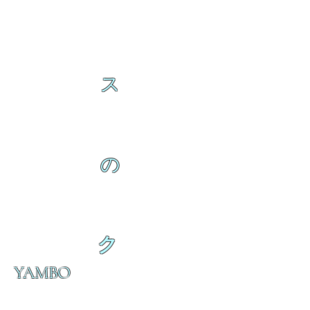
ス
の
ク
YAMBO