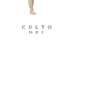
CULTO
DEL
CORDE
RO
cordero@iambyours.online
ブ
cordero@iambyours.online
O
T
の
U
き
R
U
K