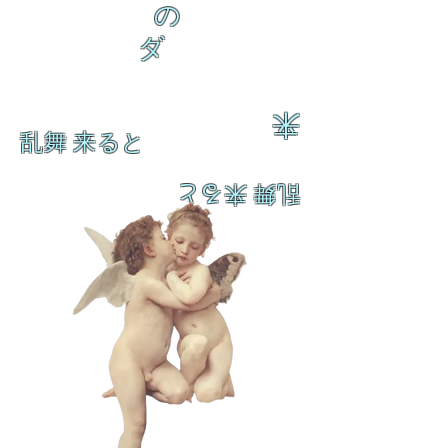
の
ダ
来
乱舞 来ると
乱舞 来ると