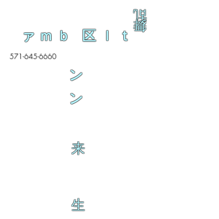
乱
舞
ァｍｂ 区ｌｔ
571-645-6660
ン
ン
来
生