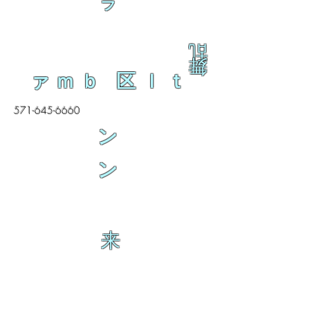
ラ
乱
舞
ァｍｂ 区ｌｔ
571-645-6660
ン
ン
来