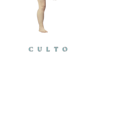
CULTO
DEL
CORDE
RO
cordero@iambyours.online
ブ
cordero@iambyours.online
O
T
の
U
き
R