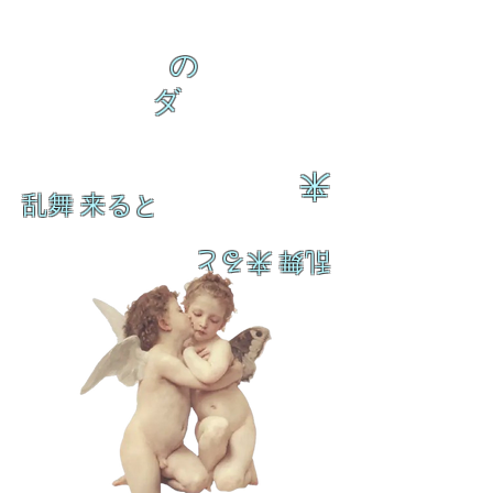
の
ダ
来
乱舞 来ると
乱舞 来ると