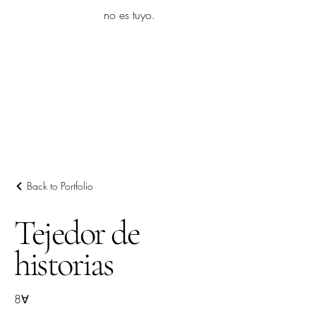
yambo
no es tuyo.
Explora más
Back to Portfolio
Tejedor de
historias
8∀