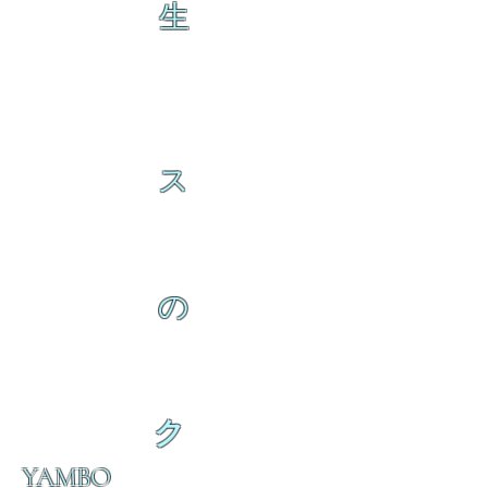
生
ス
の
ク
YAMBO