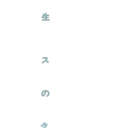
生
ス
の
ク