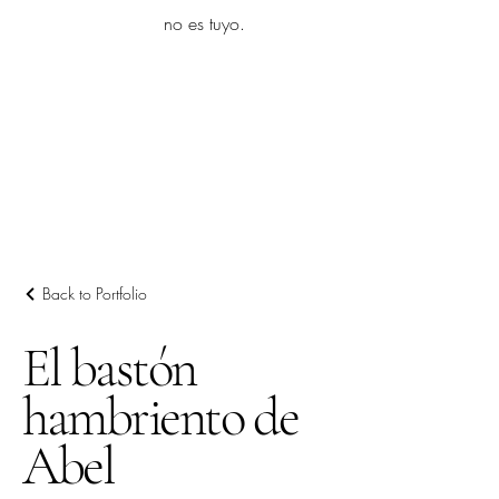
yambo
no es tuyo.
Explora más
Back to Portfolio
El bastón
hambriento de
Abel