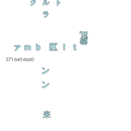
ク ル ト
ラ
乱
舞
ァｍｂ 区ｌｔ
571-645-6660
ン
ン
来