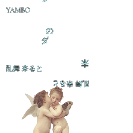
YAMBO
の
ダ
来
乱舞 来ると
乱舞 来ると