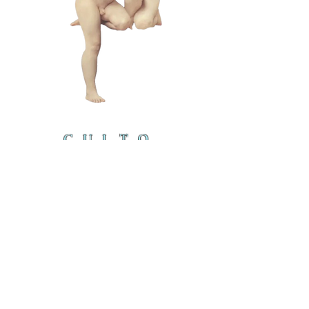
CULTO
DEL
CORDE
RO
cordero@iambyours.online
ブ
cordero@iambyours.online
O
T
の
U