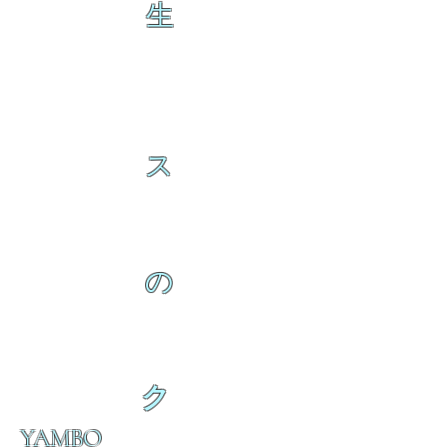
生
ス
の
ク
YAMBO