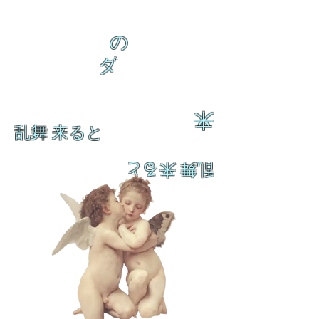
の
ダ
来
乱舞 来ると
乱舞 来ると