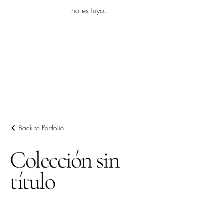
yambo
no es tuyo.
Explora más
Back to Portfolio
Colección sin
título