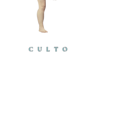
CULTO
DEL
CORDE
RO
cordero@iambyours.online
ブ
cordero@iambyours.online
O
T
の
U
き
R