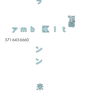
ラ
乱
舞
ァｍｂ 区ｌｔ
571-645-6660
ン
ン
来