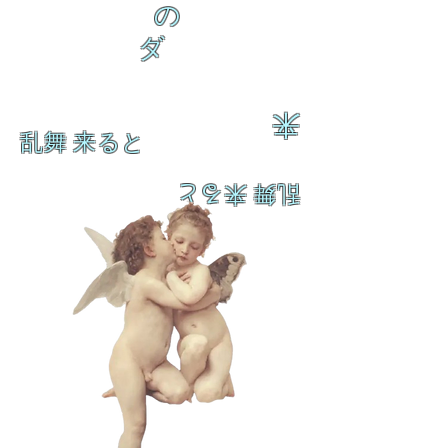
の
ダ
来
乱舞 来ると
乱舞 来ると