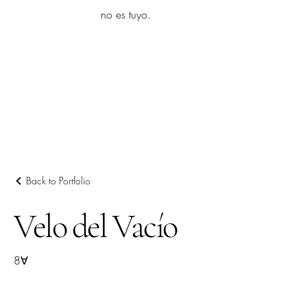
yambo
no es tuyo.
Explora más
Back to Portfolio
Velo del Vacío
8∀