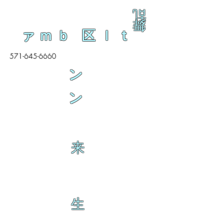
乱
舞
ァｍｂ 区ｌｔ
571-645-6660
ン
ン
来
生