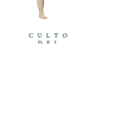
CULTO
DEL
CORDE
RO
cordero@iambyours.online
ブ
cordero@iambyours.online
O
T
の
U
き
R
U
K