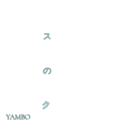
ス
の
ク
YAMBO