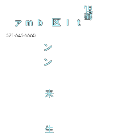
乱
舞
ァｍｂ 区ｌｔ
571-645-6660
ン
ン
来
生