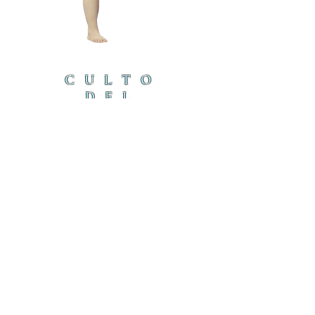
CULTO
DEL
CORDE
RO
cordero@iambyours.online
ブ
cordero@iambyours.online
O
T
の
U
き
R
U
K