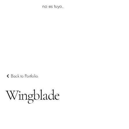
yambo
no es tuyo.
Explora más
Back to Portfolio
Wingblade