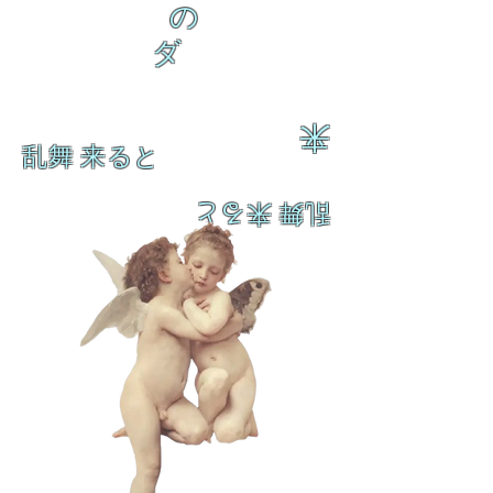
の
ダ
来
乱舞 来ると
乱舞 来ると