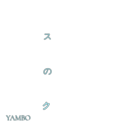
ス
の
ク
YAMBO