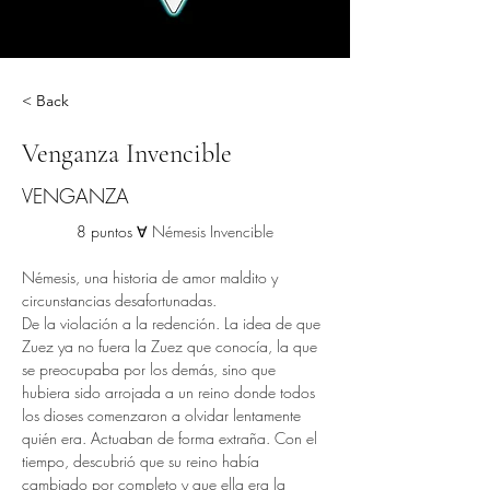
< Back
Venganza Invencible
VENGANZA
8 puntos ∀ 
Némesis Invencible
Némesis, una historia de amor maldito y 
circunstancias desafortunadas.
De la violación a la redención. La idea de que 
Zuez ya no fuera la Zuez que conocía, la que 
se preocupaba por los demás, sino que 
hubiera sido arrojada a un reino donde todos 
los dioses comenzaron a olvidar lentamente 
quién era. Actuaban de forma extraña. Con el 
tiempo, descubrió que su reino había 
cambiado por completo y que ella era la 