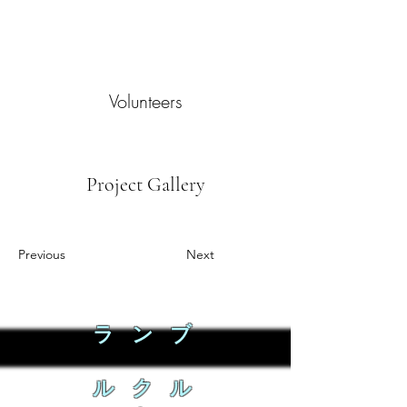
Volunteers
Project Gallery
Previous
Next
ラ ン ブ
ル ク ル