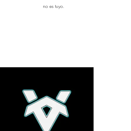
yambo
no es tuyo.
Explora más