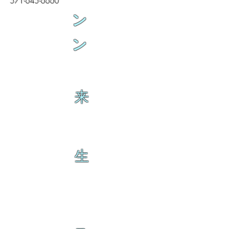
571-645-6660
ン
ン
来
生