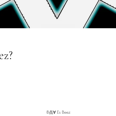
ez?
8点∀ 
Es Beez