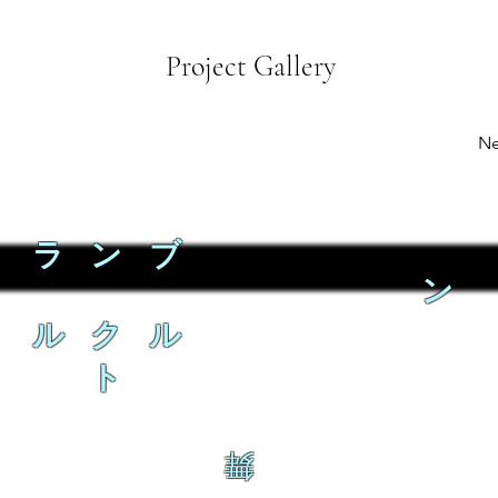
Project Gallery
Ne
ラ ン ブ
ン
ル ク ル
ト
舞