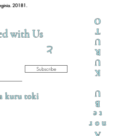
irginia. 20181.
O
T
ed with Us
U
と
R
U
Subscribe
K
U
a kuru toki
B
te
nor
A