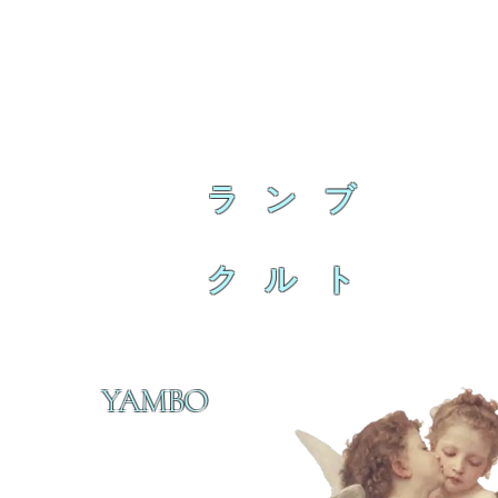
ラ ン ブ
ク ル ト
YAMBO