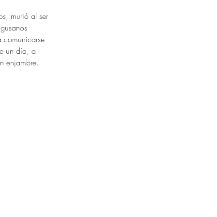
, murió al ser 
 gusanos 
a comunicarse 
e un día, a 
un enjambre. 