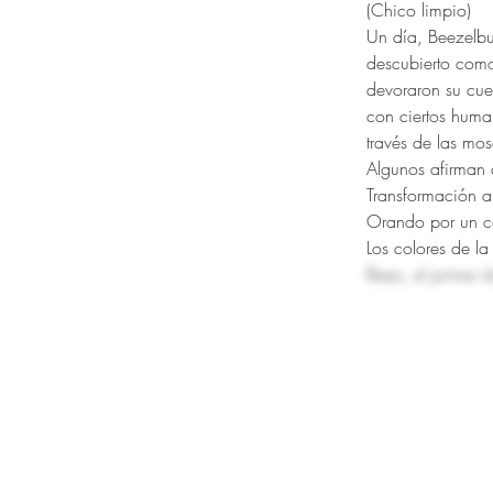
(Chico limpio)
Un día, Beezelbu
descubierto como
devoraron su cue
con ciertos human
través de las mo
Algunos afirman 
Transformación a 
Orando por un ca
Los colores de la
Beez, el primer á