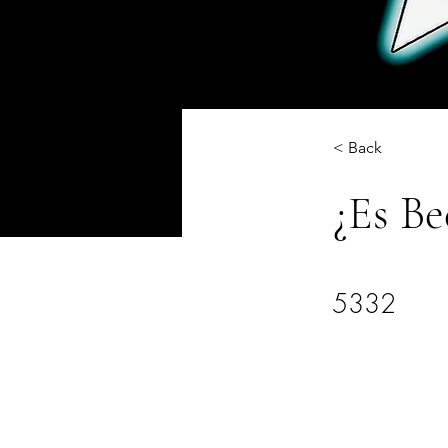
< Back
¿Es Be
5332