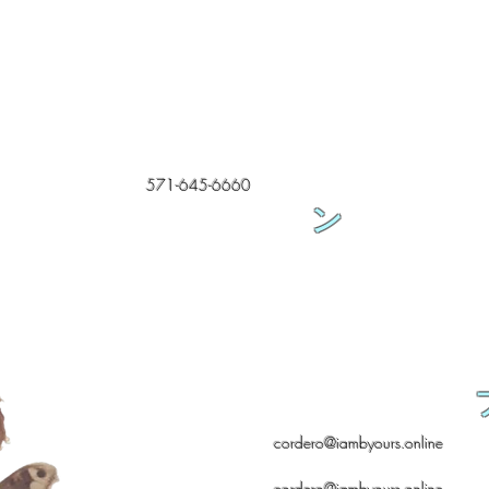
571-645-6660
ン
cordero@iambyours.online
cordero@iambyours.online