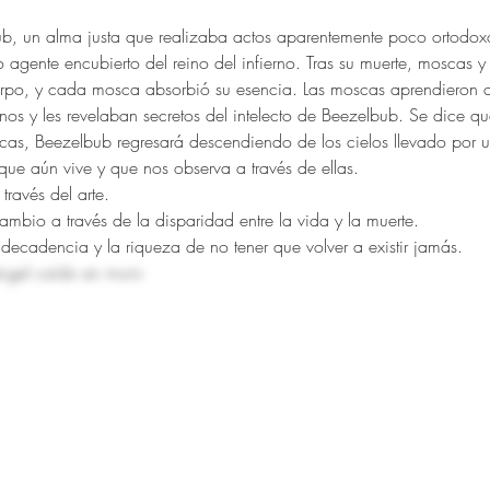
b, un alma justa que realizaba actos aparentemente poco ortodoxos
 agente encubierto del reino del infierno. Tras su muerte, moscas y
rpo, y cada mosca absorbió su esencia. Las moscas aprendieron 
os y les revelaban secretos del intelecto de Beezelbub. Se dice qu
scas, Beezelbub regresará descendiendo de los cielos llevado por 
que aún vive y que nos observa a través de ellas.
través del arte.
mbio a través de la disparidad entre la vida y la muerte.
 decadencia y la riqueza de no tener que volver a existir jamás.
ngel caído en morir.