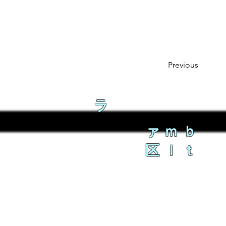
Previous
ラ
ァｍｂ
区ｌｔ