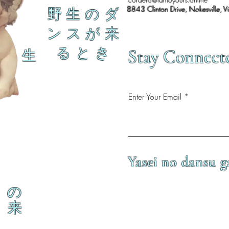
8843 Clinton Drive, Nokesville, V
野 生 の ダ
ン ス が 来
る と き
Stay Connect
生
Enter Your Email
Yasei no dansu g
の
来