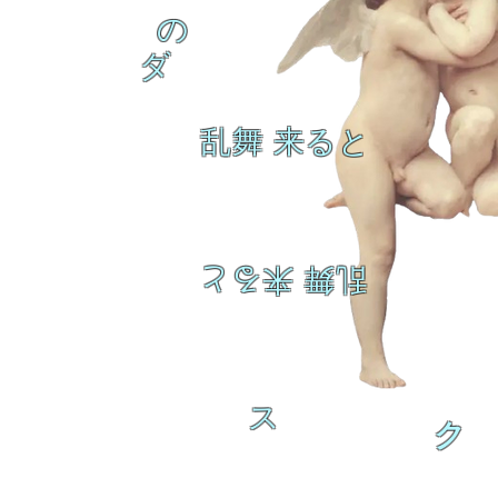
の
ダ
乱舞 来ると
乱舞 来ると
ス
ク