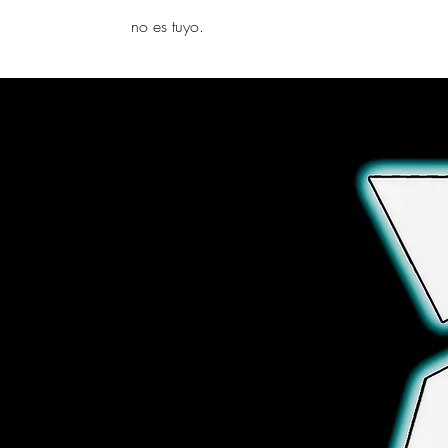
yambo
no es tuyo.