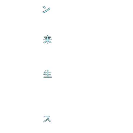
ン
来
生
ス