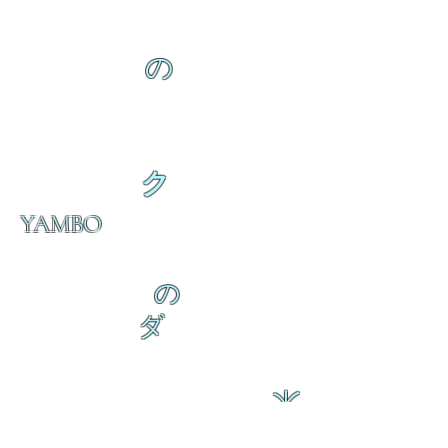
の
ク
YAMBO
の
ダ
来
乱舞 来ると