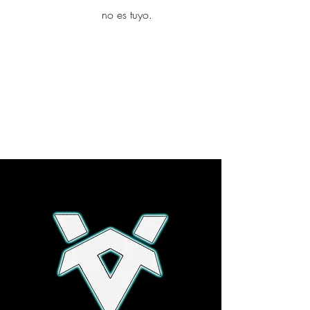
yambo
no es tuyo.
Explora más