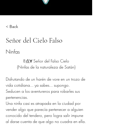
< Back
Señor del Cielo Falso
Ninfas
8点∀ Señor del Falso Cielo
{Ninfas de la naturaleza de Satán}
Disfrutando de un harén de vore en un trozo de 
vida cotidiana... ya sabes... supongo.
Seducen a los aventureros para robarles sus 
pertenencias.
Una ninfa casi es atrapada en la ciudad por 
vender algo que parecía pertenecer a alguien 
conocido del tendero, pero logra salir impune 
al darse cuenta de que algo no cuadra en ella.