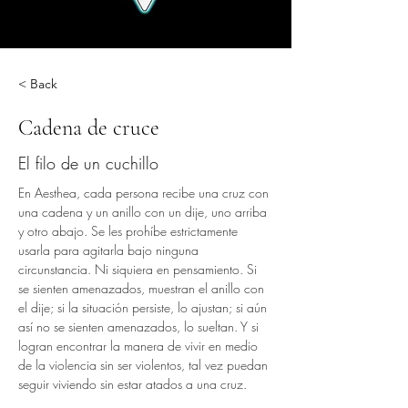
< Back
Cadena de cruce
El filo de un cuchillo
En Aesthea, cada persona recibe una cruz con 
una cadena y un anillo con un dije, uno arriba 
y otro abajo. Se les prohíbe estrictamente 
usarla para agitarla bajo ninguna 
circunstancia. Ni siquiera en pensamiento. Si 
se sienten amenazados, muestran el anillo con 
el dije; si la situación persiste, lo ajustan; si aún 
así no se sienten amenazados, lo sueltan. Y si 
logran encontrar la manera de vivir en medio 
de la violencia sin ser violentos, tal vez puedan 
seguir viviendo sin estar atados a una cruz.