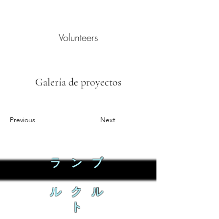
Volunteers
Galería de proyectos
Previous
Next
ラ ン ブ
ル ク ル
ト