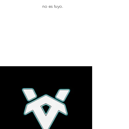
yambo
no es tuyo.
Explora más