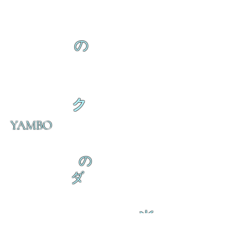
の
ク
YAMBO
の
ダ
来
乱舞 来ると