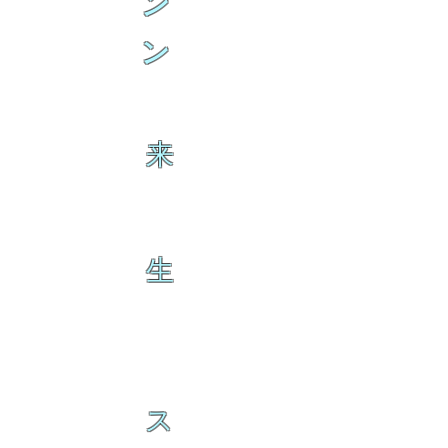
ン
ン
来
生
ス