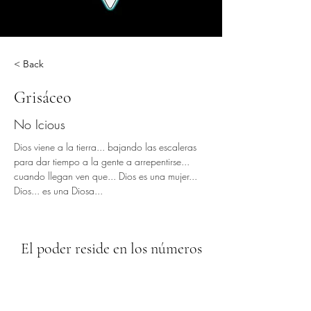
< Back
Grisáceo
No Icious
Dios viene a la tierra... bajando las escaleras 
para dar tiempo a la gente a arrepentirse... 
cuando llegan ven que... Dios es una mujer... 
Dios... es una Diosa...
El poder reside en los números