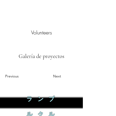
Volunteers
Galería de proyectos
Previous
Next
ラ ン ブ
ル ク ル