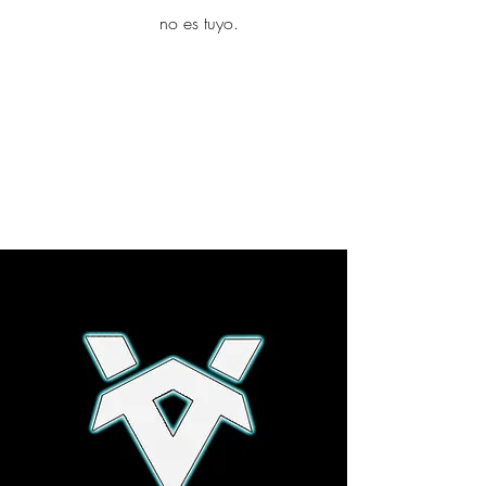
yambo
no es tuyo.
Explora más