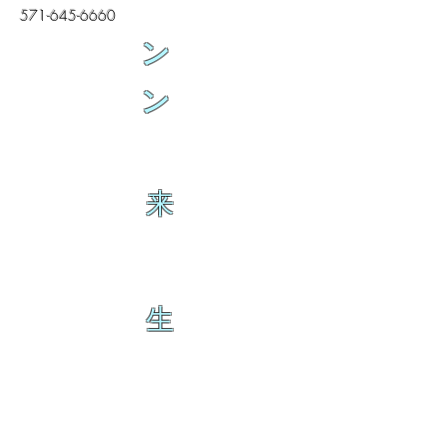
571-645-6660
ン
ン
来
生