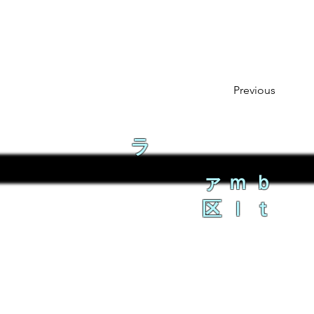
Previous
ラ
ァｍｂ
区ｌｔ