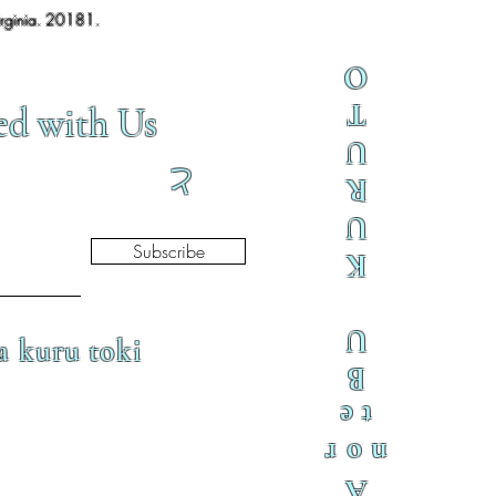
irginia. 20181.
O
T
ed with Us
U
と
R
U
Subscribe
K
U
a kuru toki
B
te
nor
A