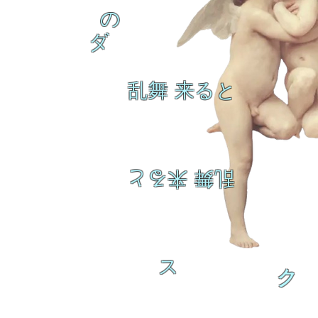
の
ダ
乱舞 来ると
乱舞 来ると
ス
ク