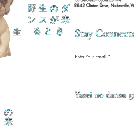
8843 Clinton Drive, Nokesville, V
野 生 の ダ
ン ス が 来
る と き
Stay Connect
生
Enter Your Email
Yasei no dansu g
の
来