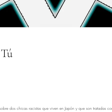
 Tú
obre dos chicas racistas que viven en Japón y que son tratadas co