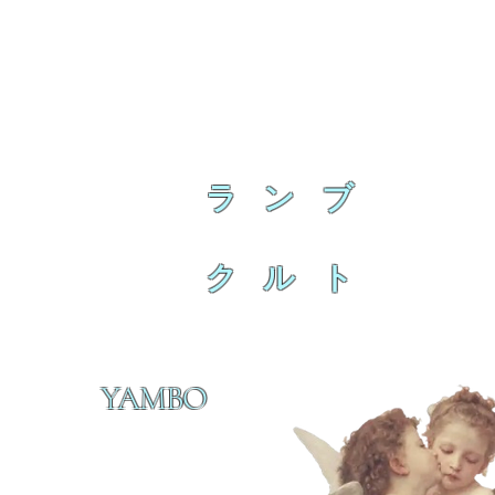
ラ ン ブ
ク ル ト
YAMBO