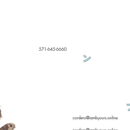
571-645-6660
ン
cordero@iambyours.online
cordero@iambyours.online