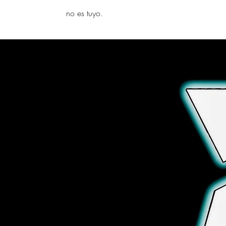
yambo
no es tuyo.