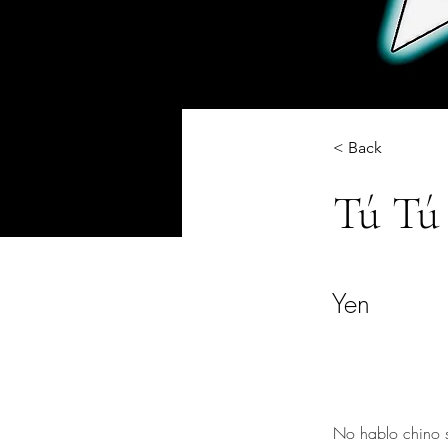
< Back
Tú Tú
Yen
No hablo chino s