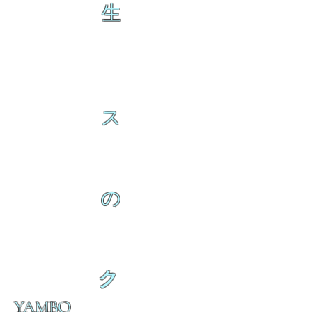
生
ス
の
ク
YAMBO