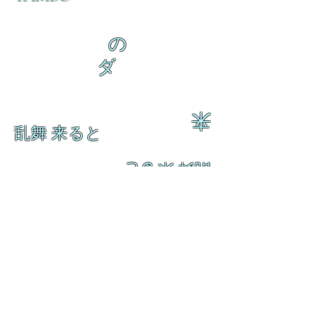
の
ダ
来
乱舞 来ると
乱舞 来ると