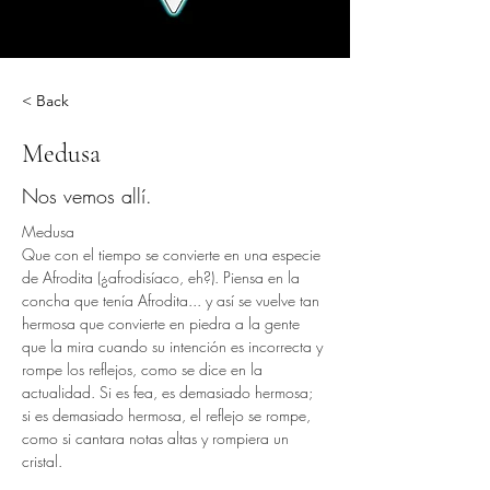
< Back
Medusa
Nos vemos allí.
Medusa
Que con el tiempo se convierte en una especie 
de Afrodita (¿afrodisíaco, eh?). Piensa en la 
concha que tenía Afrodita... y así se vuelve tan 
hermosa que convierte en piedra a la gente 
que la mira cuando su intención es incorrecta y 
rompe los reflejos, como se dice en la 
actualidad. Si es fea, es demasiado hermosa; 
si es demasiado hermosa, el reflejo se rompe, 
como si cantara notas altas y rompiera un 
cristal.