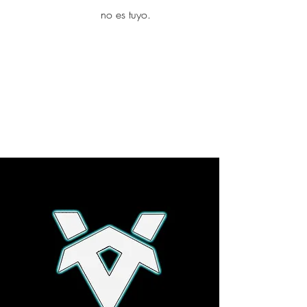
yambo
no es tuyo.
Explora más