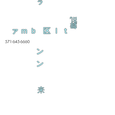
ラ
乱
舞
ァｍｂ 区ｌｔ
571-645-6660
ン
ン
来