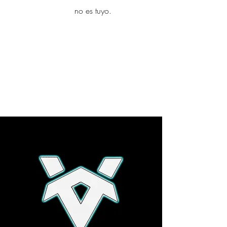
yambo
no es tuyo.
Explora más