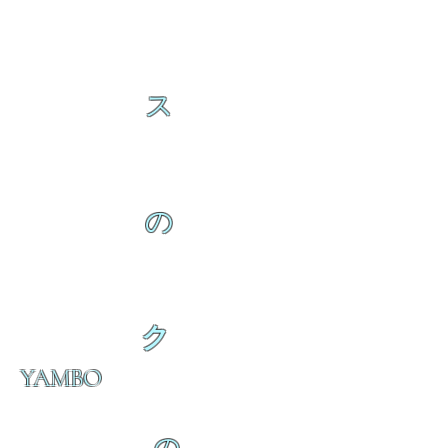
ス
の
ク
YAMBO
の