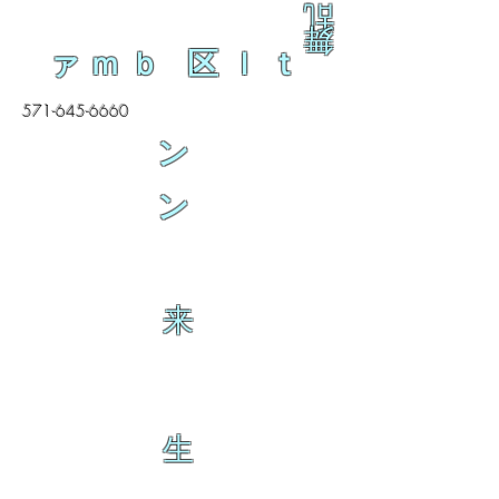
乱
舞
ァｍｂ 区ｌｔ
571-645-6660
ン
ン
来
生