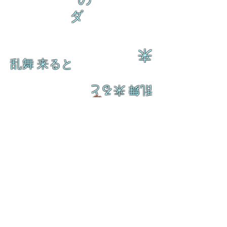
ダ
来
乱舞 来ると
乱舞 来ると