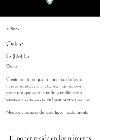
< Back
Osklo
G (De) Rrr
Osklo
Comto par taria quiera hacer cuidades de 
nuevos estéticos y functionea mas major en 
parte por que ve que nada y nadiie están 
asando mucho causante hacir la vi ais bonito.
Nuevas ciudades de todo tipo: ¡hasta pronto!
El poder reside en los números