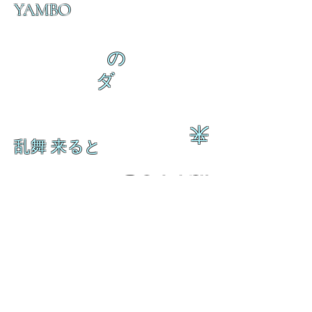
YAMBO
の
ダ
来
乱舞 来ると
乱舞 来ると