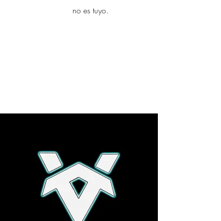
yambo
no es tuyo.
Explora más