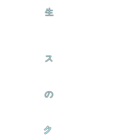
生
ス
の
ク