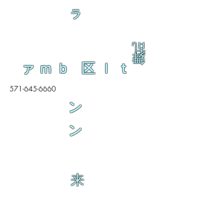
ラ
乱
舞
ァｍｂ 区ｌｔ
571-645-6660
ン
ン
来