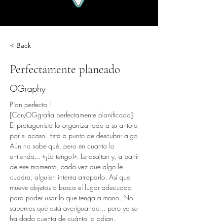
< Back
Perfectamente planeado
OGraphy
Plan perfecto l
[CoryOGgrafía perfectamente planificada]
El protagonista lo organiza todo a su antojo 
por si acaso. Está a punto de descubrir algo. 
Aún no sabe qué, pero en cuanto lo 
entienda... «¡Lo tengo!». Le asaltan y, a partir 
de ese momento, cada vez que algo le 
cuadra, alguien intenta atraparlo. Así que 
mueve objetos o busca el lugar adecuado 
para poder usar lo que tenga a mano. No 
sabemos qué está averiguando... pero ya se 
ha dado cuenta de cuánto lo odian.