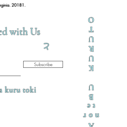
irginia. 20181.
O
T
ed with Us
U
と
R
U
Subscribe
K
U
a kuru toki
B
te
nor
A