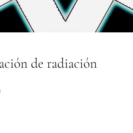
ación de radiación
a