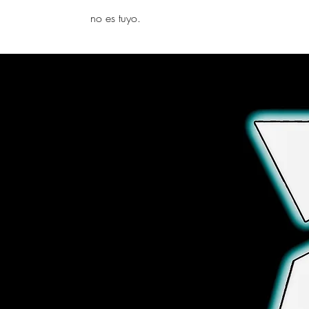
yambo
no es tuyo.