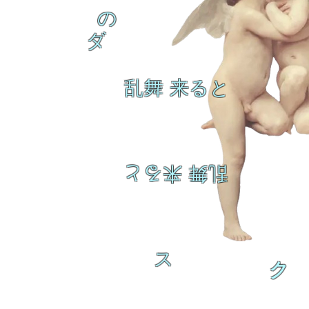
の
ダ
乱舞 来ると
乱舞 来ると
ス
ク