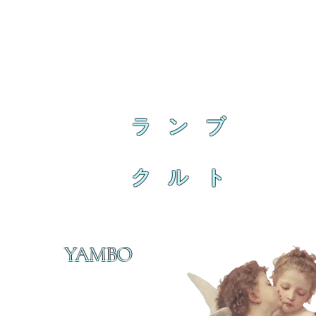
ラ ン ブ
ク ル ト
YAMBO