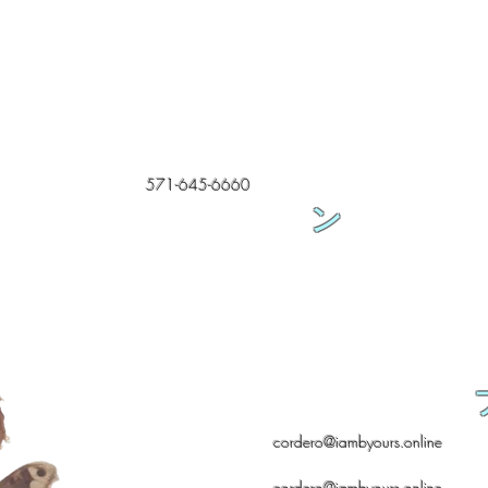
571-645-6660
ン
cordero@iambyours.online
cordero@iambyours.online