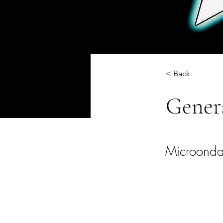
< Back
Gener
Microond