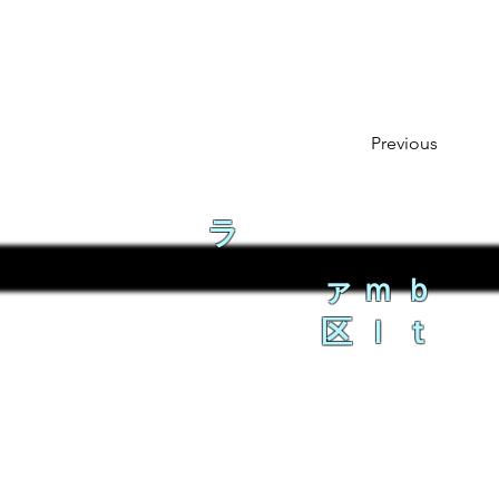
Previous
ラ
ァｍｂ
区ｌｔ