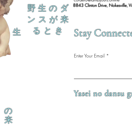
8843 Clinton Drive, Nokesville, V
野 生 の ダ
ン ス が 来
る と き
Stay Connect
生
Enter Your Email
Yasei no dansu g
の
来