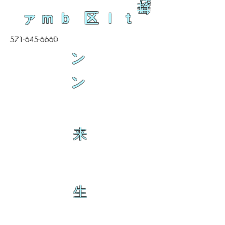
舞
ァｍｂ 区ｌｔ
571-645-6660
ン
ン
来
生