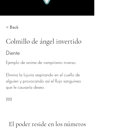
< Back
Colmillo de ángel invertido
Diente
Ejemplo de anime de vampirismo inverso.
Elimina la lujuria respirando en el cuello de 
alguien y provocando así el flujo sanguíneo 
que le causaría deseo.
???
El poder reside en los números