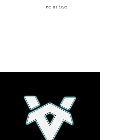
yambo
no es tuyo.
Explora más