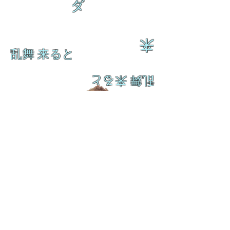
ダ
来
乱舞 来ると
乱舞 来ると