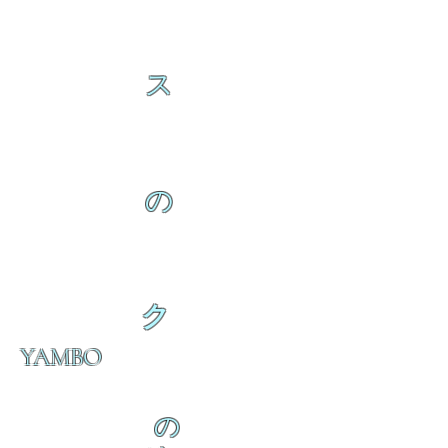
ス
の
ク
YAMBO
の