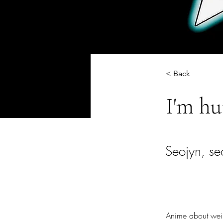
< Back
I'm h
Seojyn, se
Anime about weir