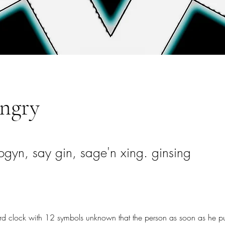
ungry
ogyn, say gin, sage'n xing. ginsing
d clock with 12 symbols unknown that the person as soon as he pu