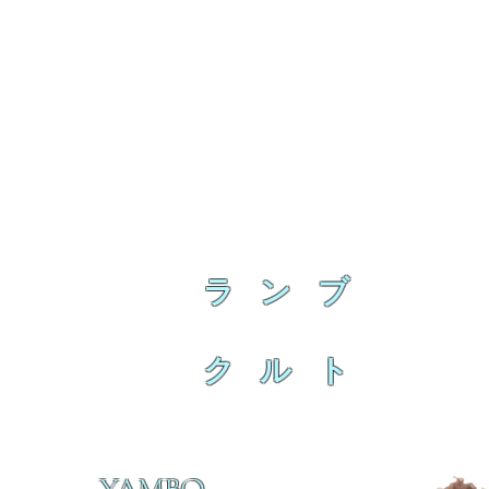
ラ ン ブ
ク ル ト