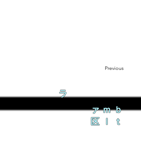
Previous
ラ
ァｍｂ
区ｌｔ