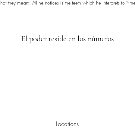
at they meant. All he notices is the teeth which he interprets to "time
El poder reside en los números
Locations