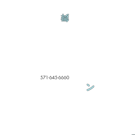
舞
571-645-6660
ン