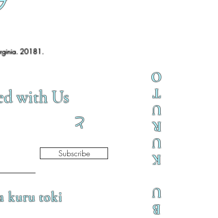
ブ
irginia. 20181.
O
T
ed with Us
U
と
R
U
Subscribe
K
U
a kuru toki
B