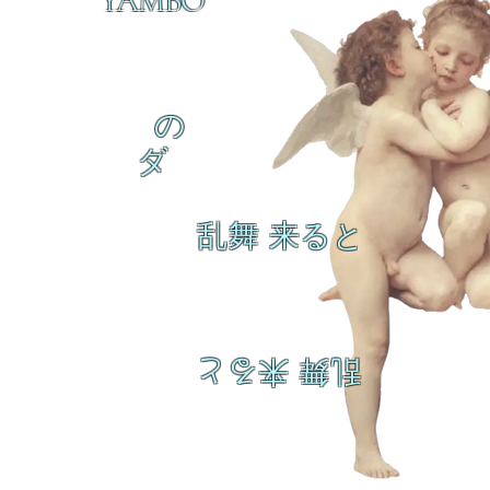
YAMBO
の
ダ
乱舞 来ると
乱舞 来ると