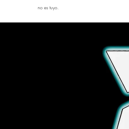
yambo
no es tuyo.