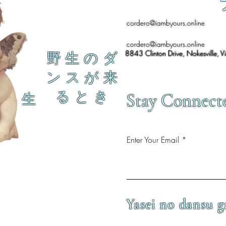
cordero@iambyours.online
cordero@iambyours.online
8843 Clinton Drive, Nokesville, V
野 生 の ダ
ン ス が 来
る と き
Stay Connect
生
Enter Your Email
Yasei no dansu g