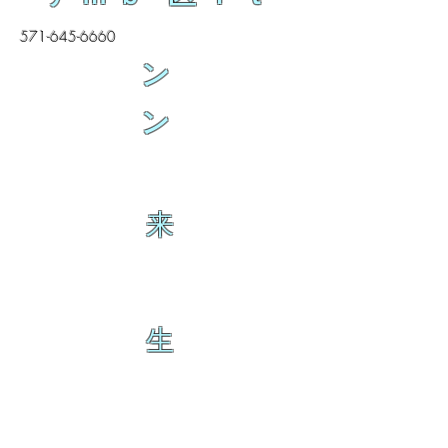
571-645-6660
ン
ン
来
生