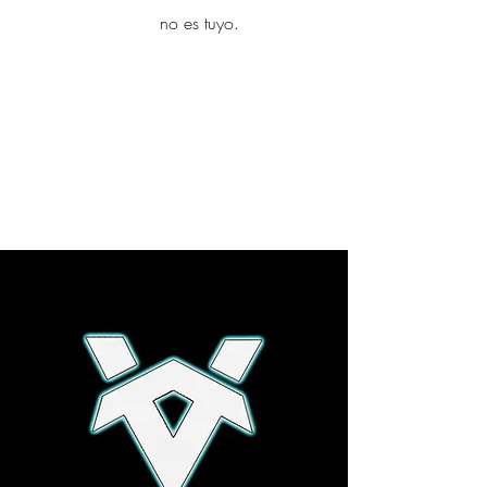
yambo
no es tuyo.
Explora más