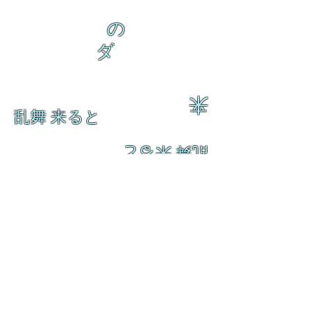
の
ダ
来
乱舞 来ると
乱舞 来ると