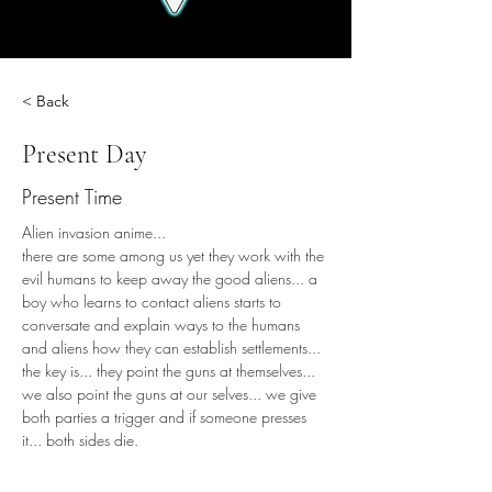
< Back
Present Day
Present Time
Alien invasion anime...
there are some among us yet they work with the 
evil humans to keep away the good aliens... a 
boy who learns to contact aliens starts to 
conversate and explain ways to the humans 
and aliens how they can establish settlements... 
the key is... they point the guns at themselves... 
we also point the guns at our selves... we give 
both parties a trigger and if someone presses 
it... both sides die.