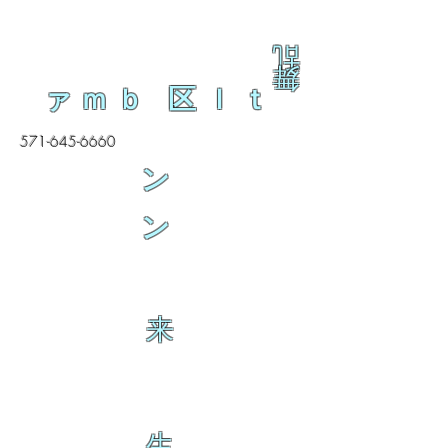
乱
舞
ァｍｂ 区ｌｔ
571-645-6660
ン
ン
来
生