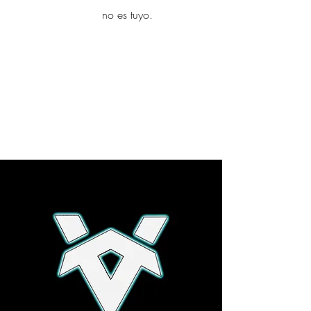
yambo
no es tuyo.
Explora más