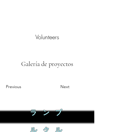
Volunteers
Galería de proyectos
Previous
Next
ラ ン ブ
ル ク ル