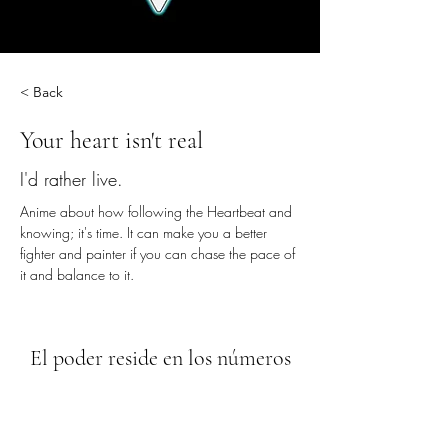
< Back
Your heart isn't real
I'd rather live.
Anime about how following the Heartbeat and 
knowing; it's time. It can make you a better 
fighter and painter if you can chase the pace of 
it and balance to it.
El poder reside en los números