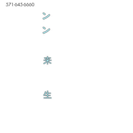
571-645-6660
ン
ン
来
生