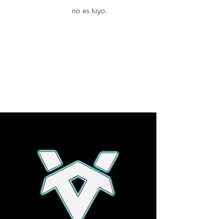
yambo
no es tuyo.
Explora más