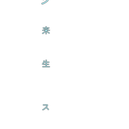
ン
来
生
ス