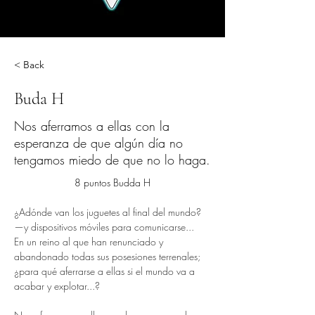
< Back
Buda H
Nos aferramos a ellas con la
esperanza de que algún día no
tengamos miedo de que no lo haga.
8 puntos Budda H
¿Adónde van los juguetes al final del mundo?
—y dispositivos móviles para comunicarse...
En un reino al que han renunciado y 
abandonado todas sus posesiones terrenales; 
¿para qué aferrarse a ellas si el mundo va a 
acabar y explotar...?