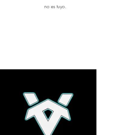
yambo
no es tuyo.
Explora más