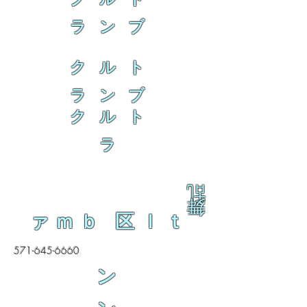
ラ ン ブ
ク ル ト
ラ ン ブ
ク ル ト
ラ
乱
舞
ァｍｂ 区ｌｔ
571-645-6660
ン