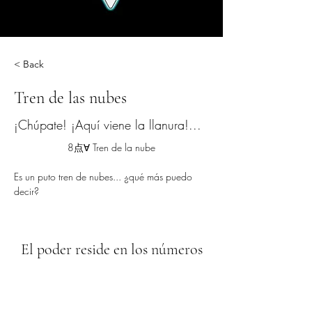
< Back
Tren de las nubes
¡Chúpate! ¡Aquí viene la llanura!...
8点∀ Tren de la nube
Es un puto tren de nubes... ¿qué más puedo 
decir?
El poder reside en los números