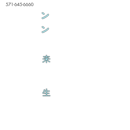
571-645-6660
ン
ン
来
生