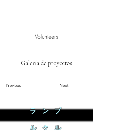
Volunteers
Galería de proyectos
Previous
Next
ラ ン ブ
ル ク ル