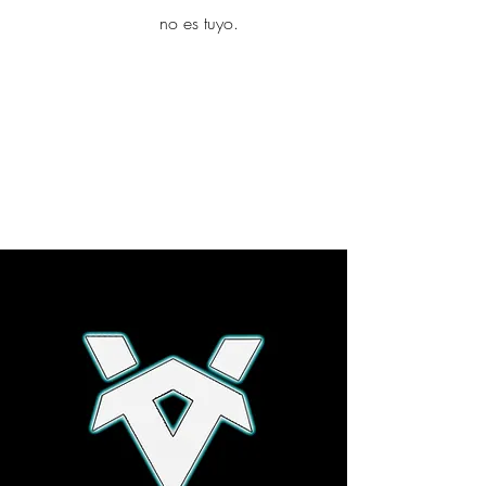
yambo
no es tuyo.
Explora más