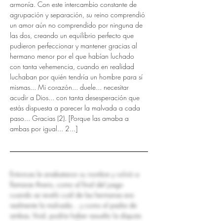
armonía. Con este intercambio constante de 
agrupación y separación, su reino comprendió 
un amor aún no comprendido por ninguna de 
las dos, creando un equilibrio perfecto que 
pudieron perfeccionar y mantener gracias al 
hermano menor por el que habían luchado 
con tanta vehemencia, cuando en realidad 
luchaban por quién tendría un hombre para sí 
mismas... Mi corazón... duele... necesitar 
acudir a Dios... con tanta desesperación que 
estás dispuesta a parecer la malvada a cada 
paso... Gracias (2). [Porque las amaba a 
ambas por igual... 2...]
Entonces le arrebataron su nombre y volvió a 
llamarse Aneris, como al final del juego 
cuando se reveló cuál de las hermanas era 
realmente la malvada... y como el padre de 
ambas, Void, podría haber resuelto la disputa 