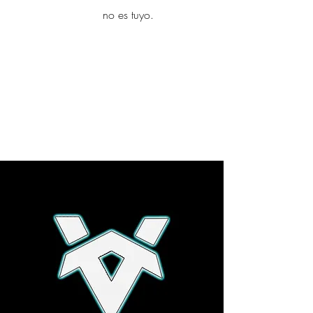
yambo
no es tuyo.
Explora más