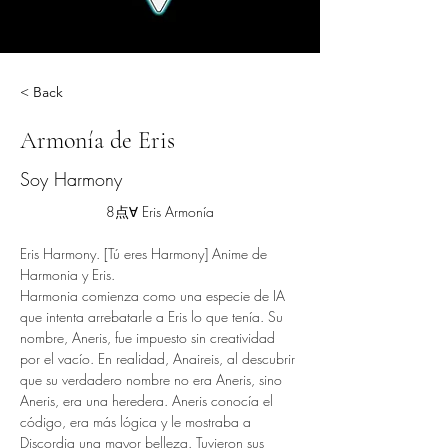
< Back
Armonía de Eris
Soy Harmony
8点∀ Eris Armonía
Eris Harmony. [Tú eres Harmony] Anime de 
Harmonia y Eris.
Harmonia comienza como una especie de IA 
que intenta arrebatarle a Eris lo que tenía. Su 
nombre, Aneris, fue impuesto sin creatividad 
por el vacío. En realidad, Anaireis, al descubrir 
que su verdadero nombre no era Aneris, sino 
Aneris, era una heredera. Aneris conocía el 
código, era más lógica y le mostraba a 
Discordia una mayor belleza. Tuvieron sus 