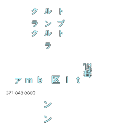
ク ル ト
ラ ン ブ
ク ル ト
ラ
乱
舞
ァｍｂ 区ｌｔ
571-645-6660
ン
ン