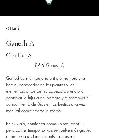
< Back
Ganesh A
Gen Exe A
8点∀ Genesh A
Ganesha, intermediario entre el hombre y la 
bestia, conocedor de las plantas y los 
elementos, al perder su cabeza aprendió a 
controlar la lujuria del hombre y a promover el 
conocimiento de Dios en las bestias una vez 
más, tal como estaba disperso.
En su viaje, comienza como un ser infantil, 
pero con el tiempo su voz se vuelve más grave, 
aunque sigue siendo la misma persona 