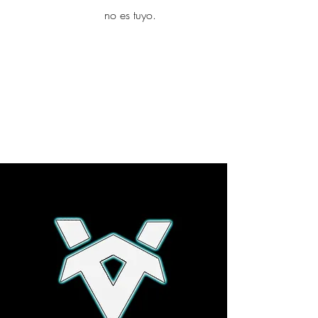
yambo
no es tuyo.
Explora más