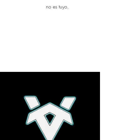
yambo
no es tuyo.
Explora más