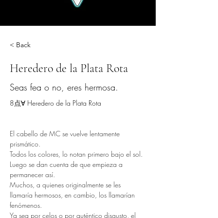
< Back
Heredero de la Plata Rota
Seas fea o no, eres hermosa.
8点∀ Heredero de la Plata Rota
El cabello de MC se vuelve lentamente 
prismático.
Todos los colores, lo notan primero bajo el sol. 
Luego se dan cuenta de que empieza a 
permanecer así.
Muchos, a quienes originalmente se les 
llamaría hermosos, en cambio, los llamarían 
fenómenos.
Ya sea por celos o por auténtico disgusto, el 