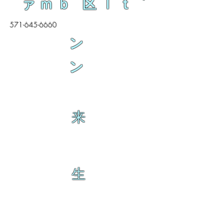
ァｍｂ 区ｌｔ
571-645-6660
ン
ン
来
生