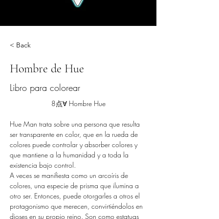
< Back
Hombre de Hue
Libro para colorear
8点∀ Hombre Hue
Hue Man trata sobre una persona que resulta 
ser transparente en color, que en la rueda de 
colores puede controlar y absorber colores y 
que mantiene a la humanidad y a toda la 
existencia bajo control.
A veces se manifiesta como un arcoíris de 
colores, una especie de prisma que ilumina a 
otro ser. Entonces, puede otorgarles a otros el 
protagonismo que merecen, convirtiéndolos en 
dioses en su propio reino. Son como estatuas 