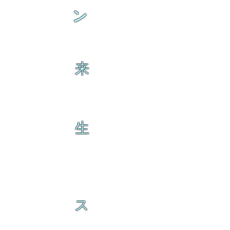
ン
来
生
ス