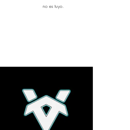
yambo
no es tuyo.
Explora más