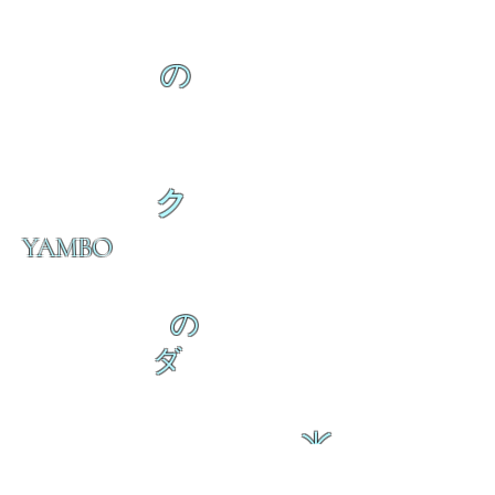
の
ク
YAMBO
の
ダ
来
乱舞 来ると