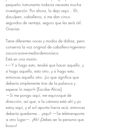
pequeño instrumento todavía necesita mucha 
investigación. Por ahora, lo dejo aquí... Eh, 
disculpen, caballeros, si me dan cinco 
segundos de ventaja, seguro que les será útil. 
Gracias.
Tiene diferentes voces y modos de disfraz, pero 
conserva la voz original de caballero-ingeniero-
oscuro-suave-media-demoníaco.
Está en una misión.
«—Y si hago esto, tendré que hacer aquello, y 
si hago aquello, esto otro, y si hago esto, 
entonces aquello otro. ¡Lo que significa que 
debería simplemente tirar de la palanca y 
esperar lo mejor!» [Escribe Alicia]
—Si me pongo aquí, me equivoqué de 
dirección; así que, si la cámara está ahí y yo 
estoy aquí, y el sol apunta hacia acá, entonces 
debería quedarme... ¡aquí! —Se teletransporta 
a otro lugar—. ¡Ah! ¡Debes ser la persona que 
busco!