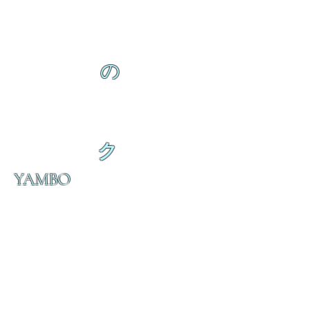
の
ク
YAMBO
の
ダ
来