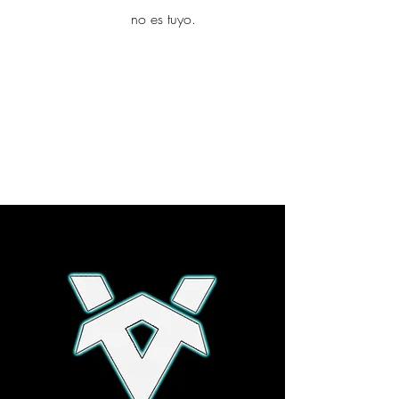
yambo
no es tuyo.
Explora más