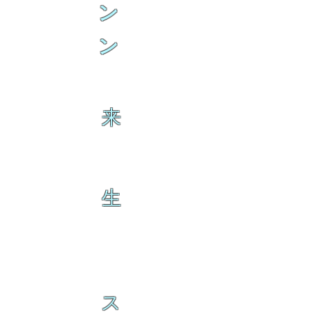
ン
ン
来
生
ス