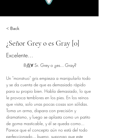
< Back
¿Señor Grey o es Gray [0]
Excelente...
8点∀ Sr. Grey o ¿es... Gray?
Un "monstruo" gris empieza a manipularlo todo 
y se da cuenta de que es demasiado rápido 
para su propio bien. Habla demasiado, lo que 
le provoca temblores en los pies. En los reinos 
que visita, solo unas pocas cosas son sólidas. 
Toma un arma, dispara con precisión y 
dramatismo, y luego se aplasta como un patito 
de goma masticable, y él se queda como...
Parece que el concepto aún no está del todo 
perfeccionado... bueno, supongo que este 