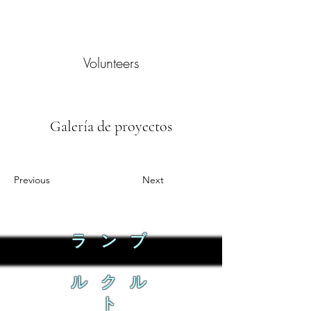
Volunteers
Galería de proyectos
Previous
Next
ラ ン ブ
ル ク ル
ト