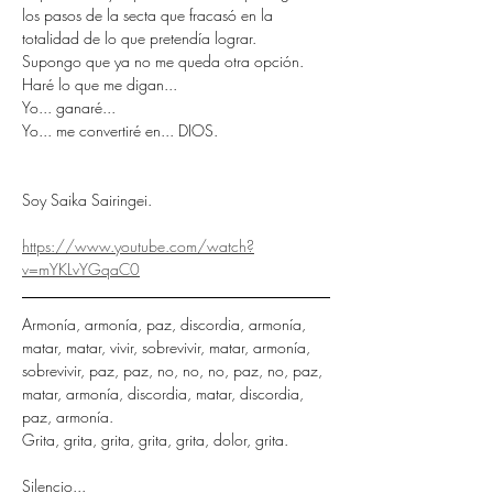
los pasos de la secta que fracasó en la 
totalidad de lo que pretendía lograr.
Supongo que ya no me queda otra opción.
Haré lo que me digan...
Yo... ganaré...
Yo... me convertiré en... DIOS.
Soy Saika Sairingei.
https://www.youtube.com/watch?
v=mYKLvYGqaC0
Armonía, armonía, paz, discordia, armonía, 
matar, matar, vivir, sobrevivir, matar, armonía, 
sobrevivir, paz, paz, no, no, no, paz, no, paz, 
matar, armonía, discordia, matar, discordia, 
paz, armonía.
Grita, grita, grita, grita, grita, dolor, grita.
Silencio...