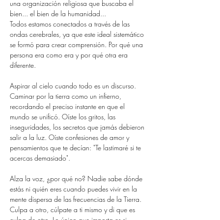
una organización religiosa que buscaba el 
bien... el bien de la humanidad...
Todos estamos conectados a través de las 
ondas cerebrales, ya que este ideal sistemático 
se formó para crear comprensión. Por qué una 
persona era como era y por qué otra era 
diferente.
Aspirar al cielo cuando todo es un discurso. 
Caminar por la tierra como un infierno, 
recordando el preciso instante en que el 
mundo se unificó. Oíste los gritos, las 
inseguridades, los secretos que jamás debieron 
salir a la luz. Oíste confesiones de amor y 
pensamientos que te decían: "Te lastimaré si te 
acercas demasiado".
Alza la voz, ¿por qué no? Nadie sabe dónde 
estás ni quién eres cuando puedes vivir en la 
mente dispersa de las frecuencias de la Tierra. 
Culpa a otro, cúlpate a ti mismo y di que es 
culpa de otro. Lo único que importa es si 