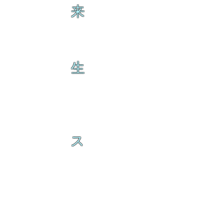
来
生
ス
の