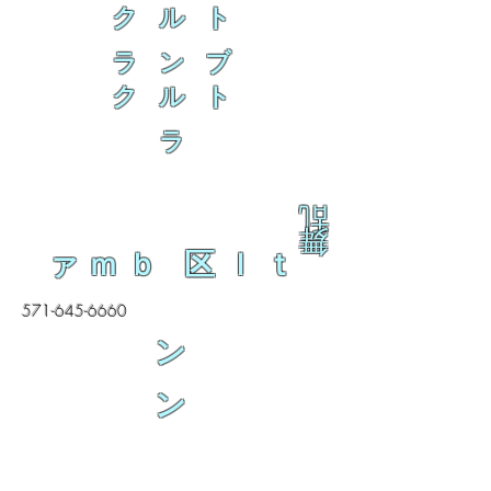
ク ル ト
ラ ン ブ
ク ル ト
ラ
乱
舞
ァｍｂ 区ｌｔ
571-645-6660
ン
ン