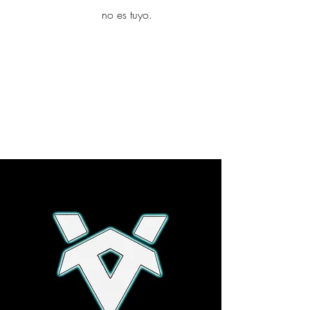
yambo
no es tuyo.
Explora más