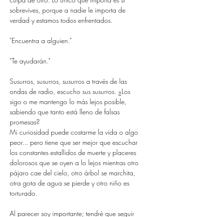
sobrevives, porque a nadie le importa de 
verdad y estamos todos enfrentados.
"Encuentra a alguien."
"Te ayudarán."
Susurros, susurros, susurros a través de las 
ondas de radio, escucho sus susurros. ¿Los 
sigo o me mantengo lo más lejos posible, 
sabiendo que tanto está lleno de falsas 
promesas?
Mi curiosidad puede costarme la vida o algo 
peor... pero tiene que ser mejor que escuchar 
los constantes estallidos de muerte y placeres 
dolorosos que se oyen a lo lejos mientras otro 
pájaro cae del cielo, otro árbol se marchita, 
otra gota de agua se pierde y otro niño es 
torturado.
Al parecer soy importante; tendré que seguir 