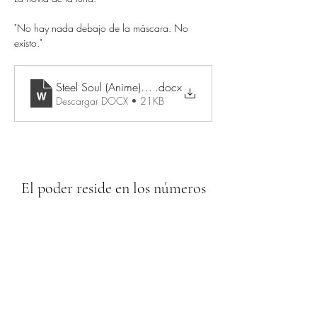
"No hay nada debajo de la máscara. No 
existo."
Steel Soul (Anime) Workshop
.docx
Descargar DOCX • 21KB
El poder reside en los números