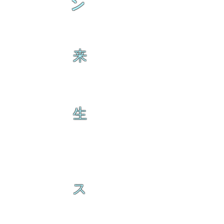
ン
来
生
ス