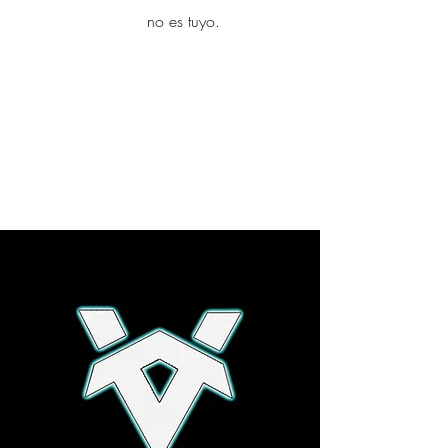
yambo
no es tuyo.
Explora más