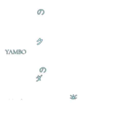
の
ク
YAMBO
の
ダ
来
乱舞 来ると