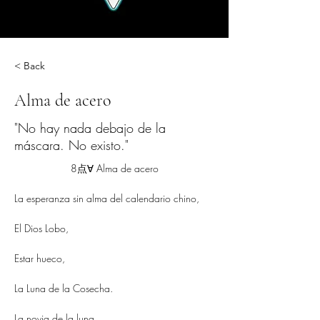
< Back
Alma de acero
"No hay nada debajo de la
máscara. No existo."
8点∀ Alma de acero
La esperanza sin alma del calendario chino,
El Dios Lobo,
Estar hueco,
La Luna de la Cosecha.
La novia de la luna.