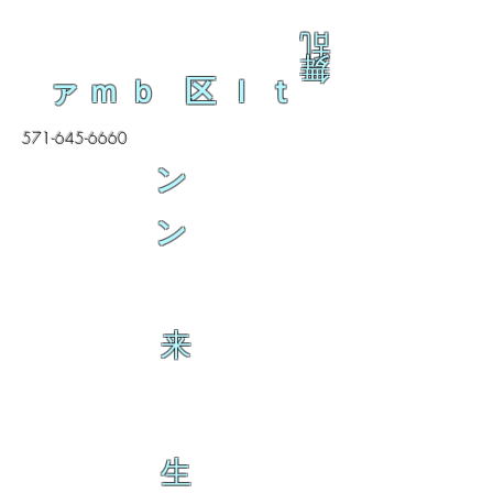
乱
舞
ァｍｂ 区ｌｔ
571-645-6660
ン
ン
来
生