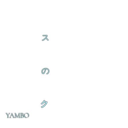
ス
の
ク
YAMBO