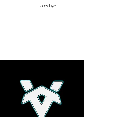
yambo
no es tuyo.
Explora más