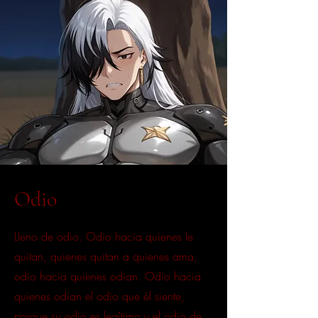
Odio
Lleno de odio. Odio hacia quienes le
quitan, quienes quitan a quienes ama,
odio hacia quienes odian. Odio hacia
quienes odian el odio que él siente,
porque su odio es legítimo y el odio de