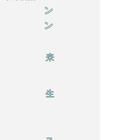
ン
ン
来
生