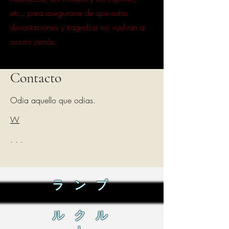
etc., para asegurarse de que estas
devastaciones y tragedias no vuelvan a
ocurrir jamás.
Contacto
Odia aquello que odias.
W
. . .
ラ ン ブ
ル ク ル