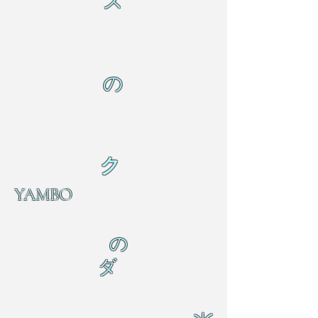
ス
の
ク
YAMBO
の
ダ