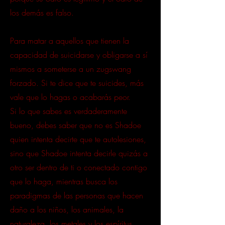
los demás es falso.
Para matar a aquellos que tienen la
capacidad de suicidarse y obligarse a sí
mismos a someterse a un zugswang
forzado. Si te dice que te suicides, más
vale que lo hagas o acabarás peor.
Si lo que sabes es verdaderamente
bueno, debes saber que no es Shadoe
quien intenta decirte que te autolesiones,
sino que Shadoe intenta decirle quizás a
otro ser dentro de ti o conectado contigo
que lo haga, mientras busca los
paradigmas de las personas que hacen
daño a los niños, los animales, la
naturaleza, los metales y los espíritus,