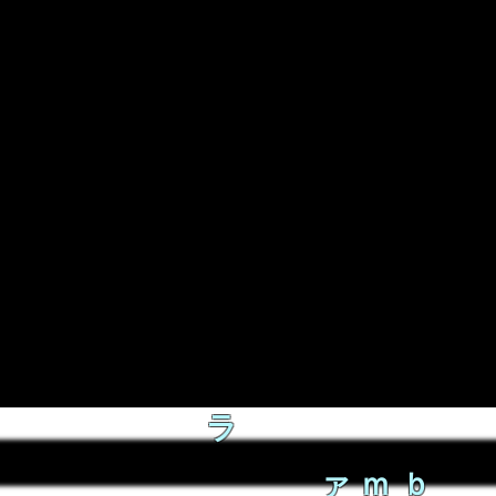
ラ
ァｍｂ