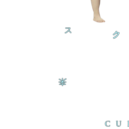
ス
ク
来
CU