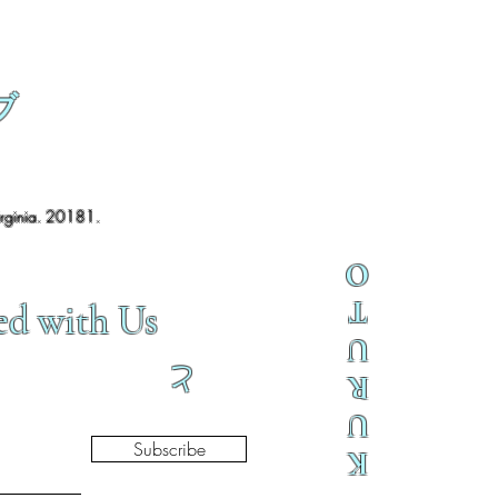
ブ
irginia. 20181.
O
T
ed with Us
U
と
R
U
Subscribe
K