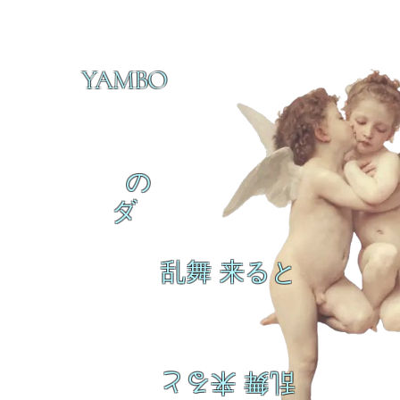
YAMBO
の
ダ
乱舞 来ると
乱舞 来ると