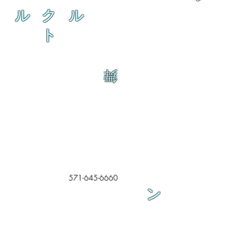
ル ク ル
ト
舞
571-645-6660
ン