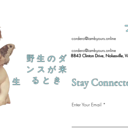
cordero@iambyours.online
cordero@iambyours.online
8843 Clinton Drive, Nokesville, V
野 生 の ダ
ン ス が 来
る と き
Stay Connect
生
Enter Your Email