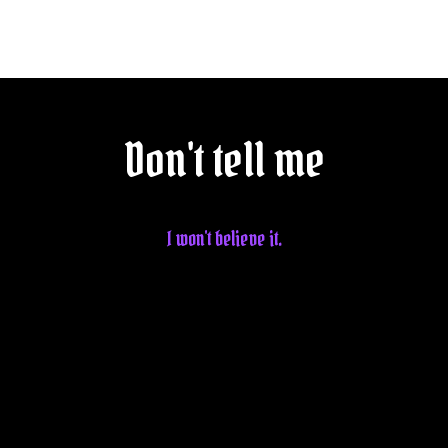
Explora más
Don't tell me
I won't believe it.