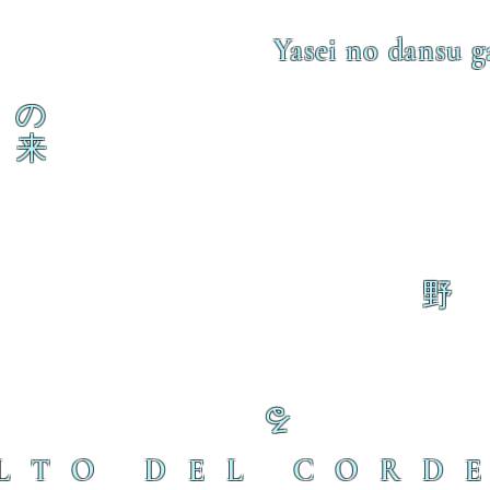
Yasei no dansu g
の
来
野
る
LTO DEL CORD