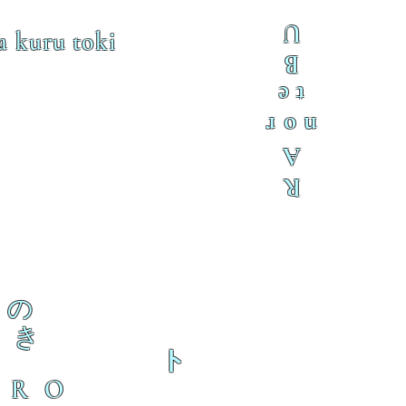
U
a kuru toki
B
te
nor
A
R
の
き
ト
ERO