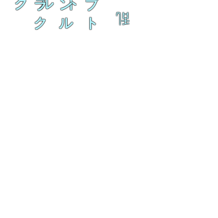
ク ル ト
ラ ン ブ
乱
ク ル ト