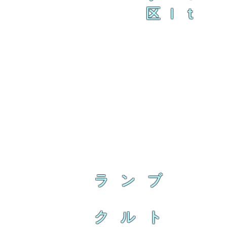
区ｌｔ
ラ ン ブ
ク ル ト