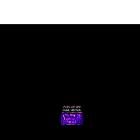
Menu
Print me! and
carry around!