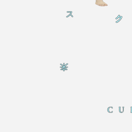
ス
ク
来
CU