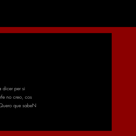
dicer per si
rfe no creo, cos
. Quero que sabeN