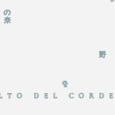
の
来
野
る
LTO DEL CORD