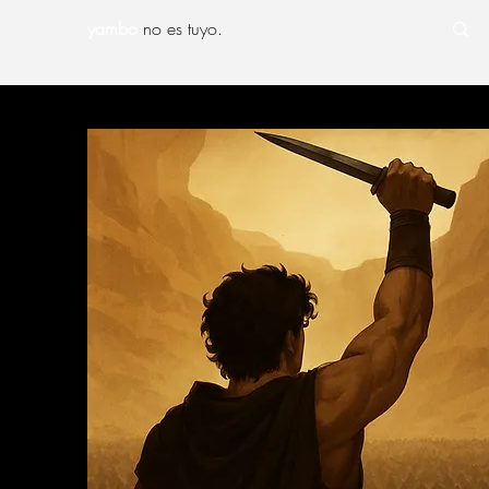
yambo
no es tuyo.