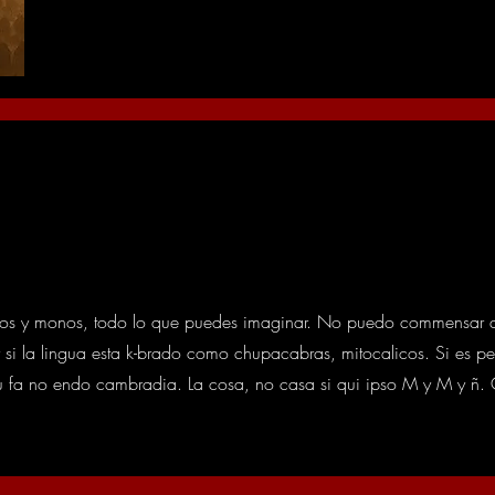
tos y monos, todo lo que puedes imaginar. No puedo commensar a 
si la lingua esta k-brado como chupacabras, mitocalicos. Si es pe
 fu fa no endo cambradia. La cosa, no casa si qui ipso M y M y ñ