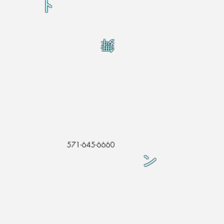
ト
舞
571-645-6660
ン