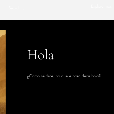
Explora más
Hola
¿Como se dice, no duelle para decir hola?