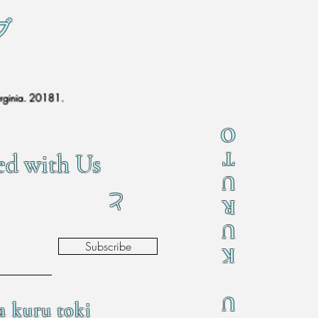
ブ
irginia. 20181.
O
T
ed with Us
U
と
R
U
Subscribe
K
U
a kuru toki