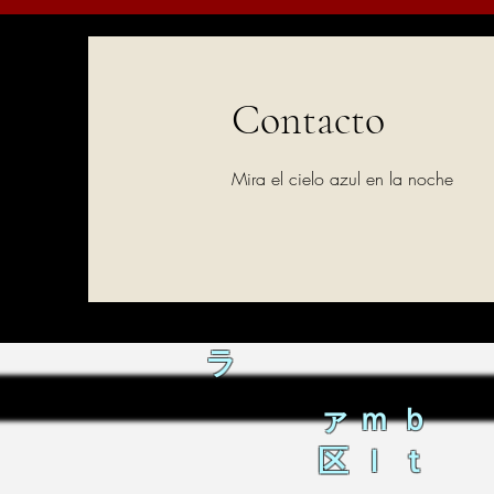
Contacto
Mira el cielo azul en la noche
ラ
ァｍｂ
区ｌｔ