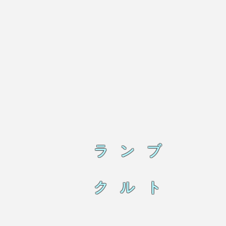
ラ ン ブ
ク ル ト