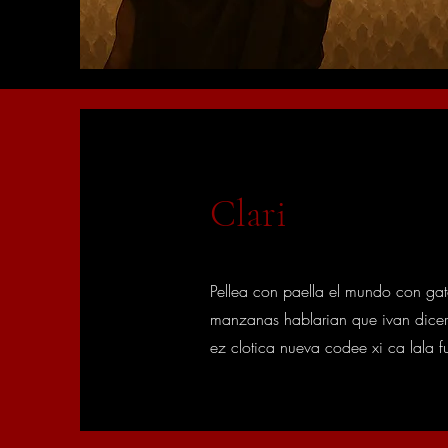
Clari
Pellea con paella el mundo con ga
manzanas hablarian que ivan dicer 
ez clotica nueva codee xi ca lala