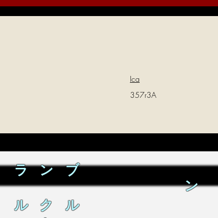
Ica
357r3A
ラ ン ブ
ン
ル ク ル