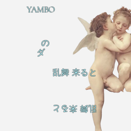
YAMBO
の
ダ
乱舞 来ると
乱舞 来ると