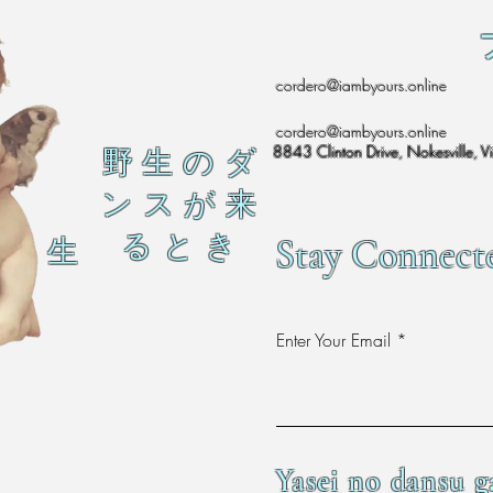
cordero@iambyours.online
cordero@iambyours.online
8843 Clinton Drive, Nokesville, V
野 生 の ダ
ン ス が 来
る と き
Stay Connect
生
Enter Your Email
Yasei no dansu g