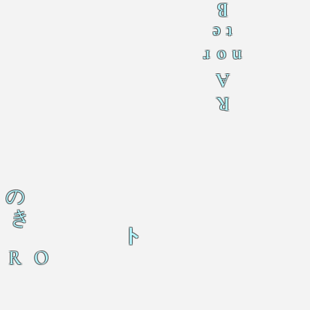
B
te
nor
A
R
の
き
ト
ERO