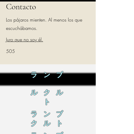
Contacto
Los pájaros mienten. Al menos los que
escuchábamos.
Juro que no soy él.
505
ラ ン ブ
ル ク ル
ト
ラ ン ブ
ク ル ト