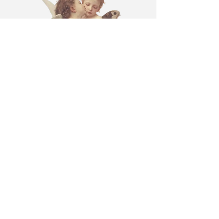
CULTO
DEL
CORDE
RO
cordero@iambyours.online