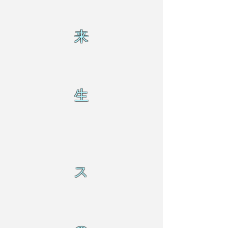
来
生
ス