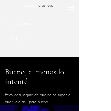
yambo
no es tuyo.
Explora más
Bueno, al menos lo
intenté
Estoy casi seguro de que no se suponía
que fuera así, pero bueno.