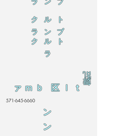
ラ ン ブ
ク ル ト
ラ ン ブ
ク ル ト
ラ
乱
舞
ァｍｂ 区ｌｔ
571-645-6660
ン
ン