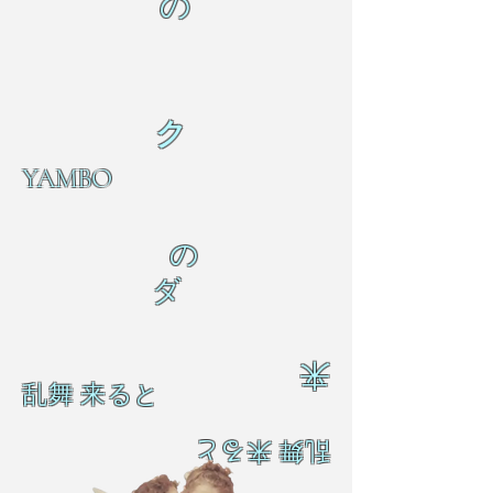
の
ク
YAMBO
の
ダ
来
乱舞 来ると
乱舞 来ると