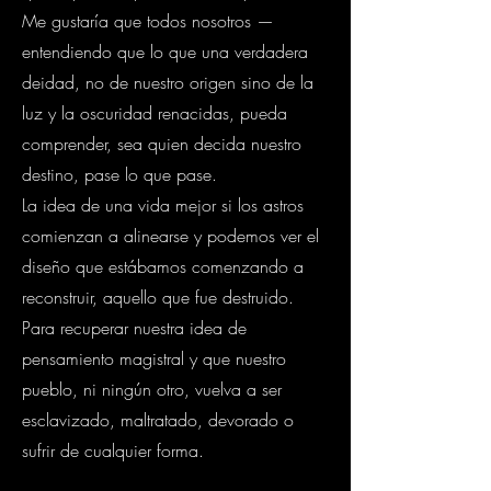
Me gustaría que todos nosotros —
entendiendo que lo que una verdadera
deidad, no de nuestro origen sino de la
luz y la oscuridad renacidas, pueda
comprender, sea quien decida nuestro
destino, pase lo que pase.
La idea de una vida mejor si los astros
comienzan a alinearse y podemos ver el
diseño que estábamos comenzando a
reconstruir, aquello que fue destruido.
Para recuperar nuestra idea de
pensamiento magistral y que nuestro
pueblo, ni ningún otro, vuelva a ser
esclavizado, maltratado, devorado o
sufrir de cualquier forma.
Existe una vida mejor, pero no está aquí.